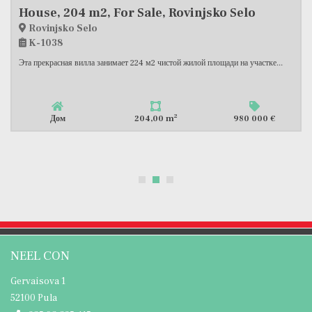
House, 174 m2, For Sale, Vodnjan
Vodnjan
K-1026
Продается вилла с бассейном площадью 105 м2, состоящая из входного
холла,...
2
Дом
174,49 m
881 800 €
NEEL CON
Gervaisova 1
52100 Pula