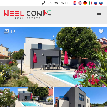
+385 98 825 415
Men
19