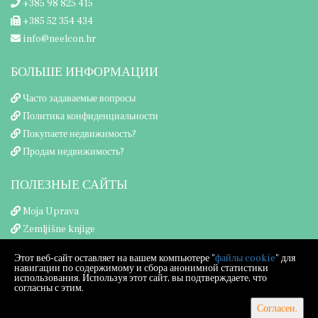
+385 98 825 415
+385 52 354 434
info@neelcon.hr
БОЛЬШЕ ИНФОРМАЦИИ
Часто задаваемые вопросы
Политика конфиденциальности
Покупаете недвижимость?
Продам недвижимость?
ПОЛЕЗНЫЕ САЙТЫ
Moja Uprava
Zemljišne knjige
Porezna uprava
Этот веб-сайт оставляет на вашем компьютере "
файлы cookie
" для
навигации по содержимому и сбора анонимной статистики
использования. Используя этот сайт, вы подтверждаете, что
согласны с этим.
Согласен.