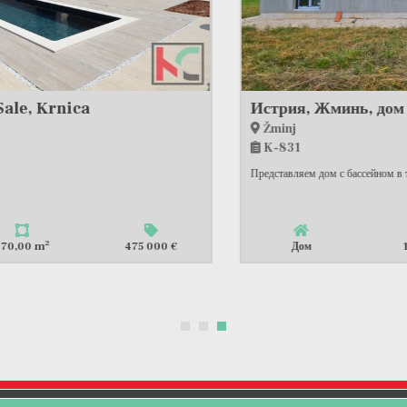
Истрия, Жминь, дом с бассейном, цокольный этаж, #продажа
Žminj
K-831
Представляем дом с бассейном в тихом месте Жминя. Он расположен на...
2
Дом
135,00 m
399 000 €