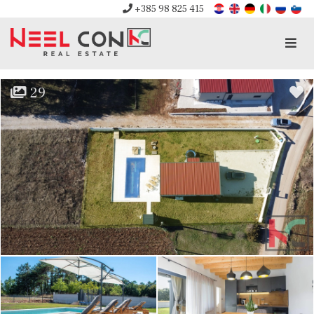
+385 98 825 415
Men
29