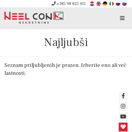
+385 98 825 415
Men
Najljubši
Seznam priljubljenih je prazen. Izberite eno ali več
lastnosti.