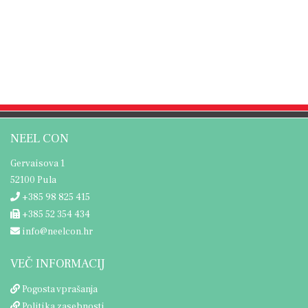
NEEL CON
Gervaisova 1
52100 Pula
+385 98 825 415
+385 52 354 434
info@neelcon.hr
VEČ INFORMACIJ
Pogosta vprašanja
Politika zasebnosti