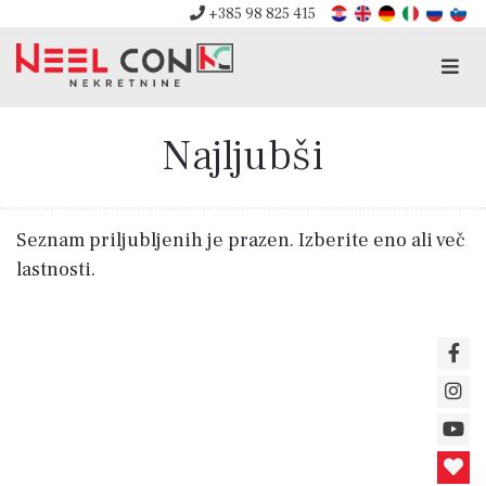
+385 98 825 415
Men
Najljubši
Seznam priljubljenih je prazen. Izberite eno ali več
lastnosti.