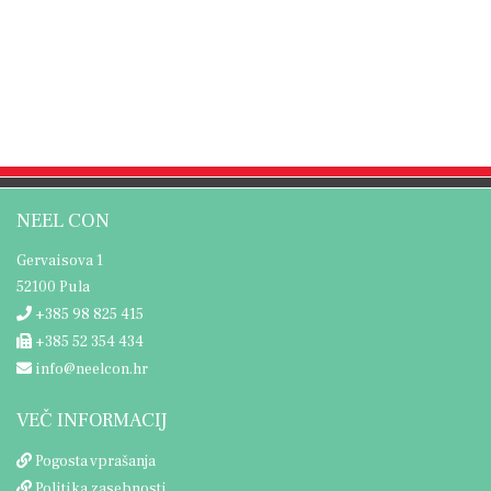
NEEL CON
Gervaisova 1
52100 Pula
+385 98 825 415
+385 52 354 434
info@neelcon.hr
VEČ INFORMACIJ
Pogosta vprašanja
Politika zasebnosti