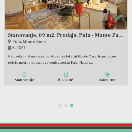
Stanovanje, 78 m2, Prodaja, Ližnjan
Ližnjan
S-2354
Prodaja se stanovanje, ki se nahaja v prvem nadstropju manjše
novogradnje s skupno 4 stanovanji. Razporeditev je zelo...
2
Stanovanje
78,55 m
260 000 €