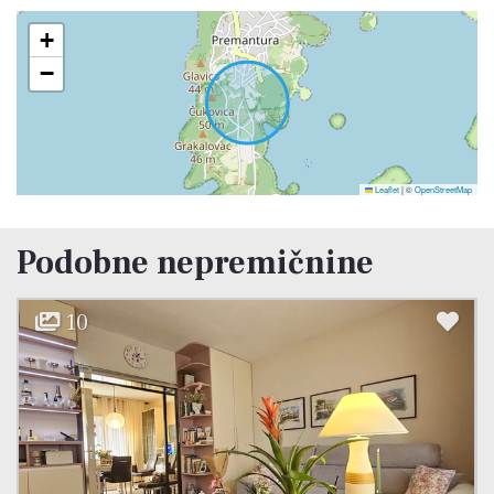
+
−
Leaflet
|
©
OpenStreetMap
Podobne nepremičnine
10