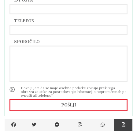
E-POŠTA
TELEFON
SPOROČILO
Dovoljujem da se moje osebne podatke zbirajo prek tega
obrazca za stike za posredovanje informacij o nepremičninah po
e-pošti ali telefonu*
POŠLJI