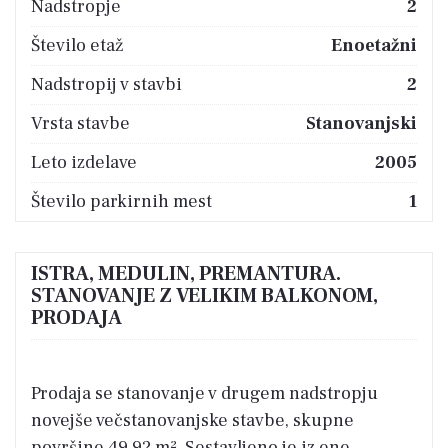
Nadstropje
2
Število etaž
Enoetažni
Nadstropij v stavbi
2
Vrsta stavbe
Stanovanjski
Leto izdelave
2005
Število parkirnih mest
1
ISTRA, MEDULIN, PREMANTURA.
STANOVANJE Z VELIKIM BALKONOM,
PRODAJA
Prodaja se stanovanje v drugem nadstropju
novejše večstanovanjske stavbe, skupne
površine 49,92 m². Sestavljeno je iz ene