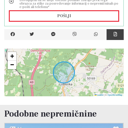
Dovoljujem da se moje osebne podatke zbirajo prek tega
obrazca za stike za posredovanje informacij o nepremičninah po
e-pošti ali telefonu*
POŠLJI
+
−
Leaflet
|
©
OpenStreetMap
Podobne nepremičnine