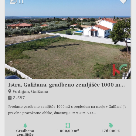
10
Zemljišče, 878 m2, Prodaja, Loborika
Loborika
Z-669
Prodam gradbeno zemljišče površine 878 m2, pravilne oblike, z
neposrednim dostopom do asfaltirane ceste. Parcela je popolnoma...
2
Gradbeno
878,00 m
175 000 €
zemljišče