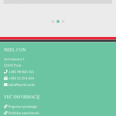
NEEL CON
Gervaisova 1
52100 Pula
+385 98 825 415
+385 52 354 434
info@neelcon.hr
VEČ INFORMACIJ
Pogosta vprašanja
Politika zasebnosti