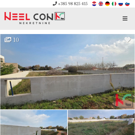
+385 98 825 415
Men
10