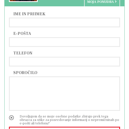
MOJA PONUDBA
Ta nepremičnina predstavlja odlično priložnost
za tiste, ki iščejo hišo, ki združuje udobje
IME IN PRIIMEK
stalnega bivališča z možnostjo uspešnega
turističnega oddajanja, zahvaljujoč ugodni
E-POŠTA
lokaciji, kakovostni opremi in raznolikim
zunanjim vsebinam ter bližini ponudbe mesta
Pula.
TELEFON
SPOROČILO
Dovoljujem da se moje osebne podatke zbirajo prek tega
obrazca za stike za posredovanje informacij o nepremičninah po
e-pošti ali telefonu*