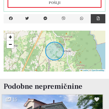
POŠLJI
+
−
Leaflet
|
©
OpenStreetMap
Podobne nepremičnine
22