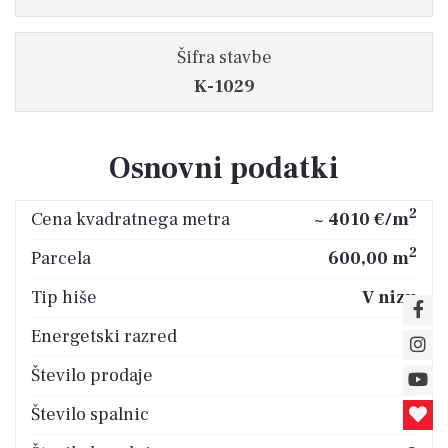
Šifra stavbe
K-1029
Osnovni podatki
2
Cena kvadratnega metra
~ 4010 €/m
2
Parcela
600,00 m
Tip hiše
V nizu
Energetski razred
B
Število prodaje
4
Število spalnic
3