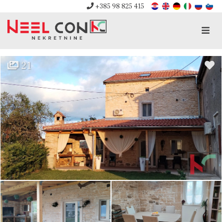
+385 98 825 415
Men
21