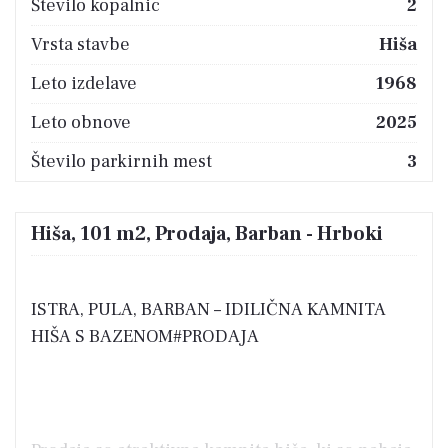
Število kopalnic
2
Vrsta stavbe
Hiša
Leto izdelave
1968
Leto obnove
2025
Število parkirnih mest
3
Hiša, 101 m2, Prodaja, Barban - Hrboki
ISTRA, PULA, BARBAN – IDILIČNA KAMNITA
HIŠA S BAZENOM#PRODAJA