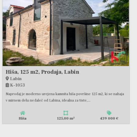
Hiša, 294 m2, Prodaja, Svetvinčenat - Režanci
Svetvinčenat, Režanci
K-1123
V mirni istrski vasi, obdani z naravo in zelenjem, se nahaja ta čudovito
prenovljena hiša površine približno 300 m2,...
2
Hiša
294,00 m
369 000 €