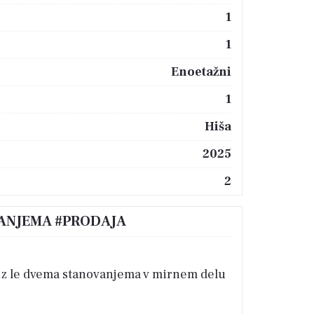
1
1
Enoetažni
1
Hiša
2025
2
VANJEMA #PRODAJA
u z le dvema stanovanjema v mirnem delu