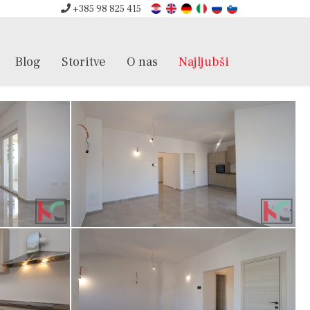
+385 98 825 415
Blog
Storitve
O nas
Najljubši