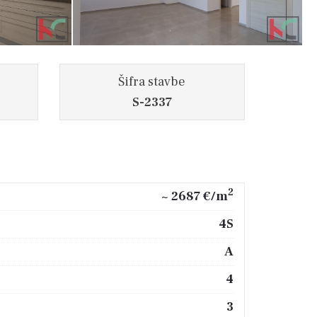
Šifra stavbe
S-2337
2
~ 2687 €/m
4S
A
4
3