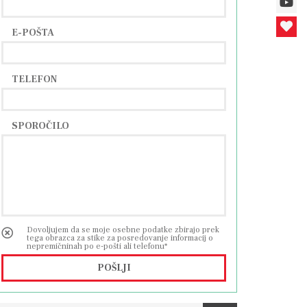
E-POŠTA
TELEFON
SPOROČILO
Dovoljujem da se moje osebne podatke zbirajo prek
tega obrazca za stike za posredovanje informacij o
nepremičninah po e-pošti ali telefonu*
POŠLJI