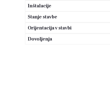
ki nudi kakovostno življenje v mirnem del
Inštalacije
Stanje stavbe
Orijentacija v stavbi
Dovoljenja