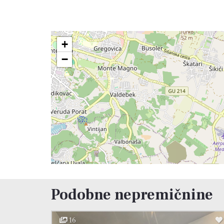
+
−
Podobne nepremičnine
16