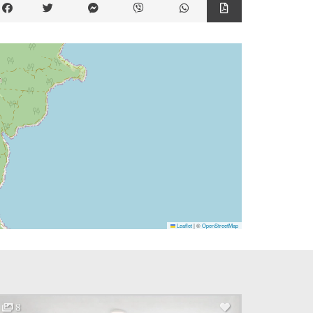
Leaflet
|
©
OpenStreetMap
8