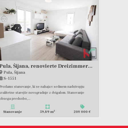
Pula, Šijana, renovierte Dreizimmerwohnung in guter Lage, Aufzug #Verkauf
Pula, Šijana
S-1551
Prodamo stanovanje, ki se nahaja v sedmem nadstropju
kvalitetne starejše novogradnje z dvigalom. Stanovanje
obsega predsobo,...
2
Stanovanje
59,69 m
208 000 €