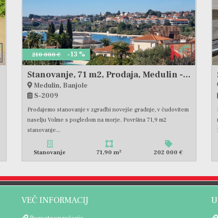
-13 %
210 000 €
Stanovanje, 71 m2, Prodaja, Medulin - Banjole
Medulin, Banjole
S-2009
Prodajemo stanovanje v zgradbi novejše gradnje, v čudovitem
naselju Volme s pogledom na morje. Površina 71,9 m2
stanovanje...
2
Stanovanje
71,90 m
202 000 €
VEČ INFORMACIJ
U