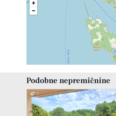
+
−
Podobne nepremičnine
27