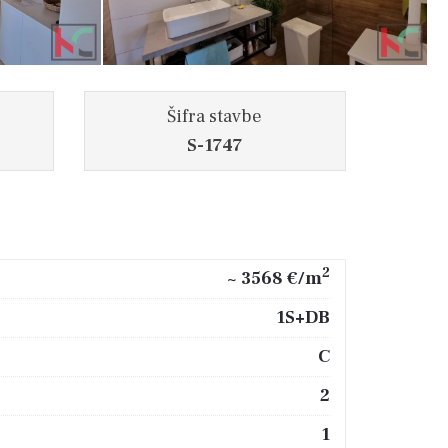
Šifra stavbe
S-1747
2
~ 3568 €/m
1S+DB
C
2
1