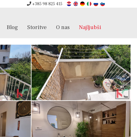
+385 98 825 415
Blog
Storitve
O nas
Najljubši