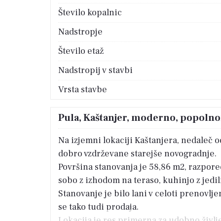
Število kopalnic
Nadstropje
Število etaž
Nadstropij v stavbi
Vrsta stavbe
Pula, Kaštanjer, moderno, popoln
Na izjemni lokaciji Kaštanjera, nedaleč 
dobro vzdrževane starejše novogradnje.
Površina stanovanja je 58,86 m2, razpor
sobo z izhodom na teraso, kuhinjo z jediln
Stanovanje je bilo lani v celoti prenovl
se tako tudi prodaja.
Lokacija je res primerna za udobno življe