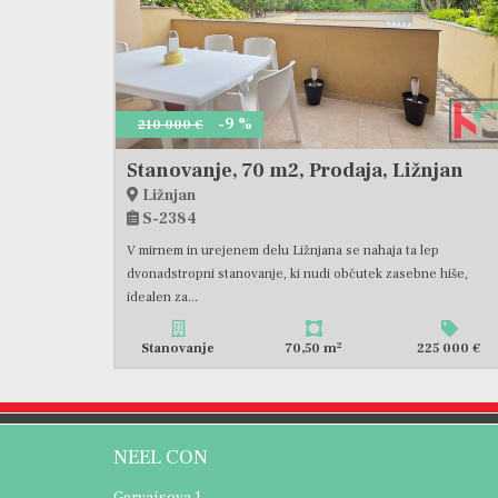
-9 %
210 000 €
Stanovanje, 70 m2, Prodaja, Ližnjan
Ližnjan
S-2384
V mirnem in urejenem delu Ližnjana se nahaja ta lep
dvonadstropni stanovanje, ki nudi občutek zasebne hiše,
idealen za...
2
Stanovanje
70,50 m
225 000 €
NEEL CON