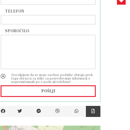
TELEFON
SPOROČILO
Dovoljujem da se moje osebne podatke zbirajo prek
tega obrazca za stike za posredovanje informacij o
nepremičninah po e-pošti ali telefonu*
POŠLJI