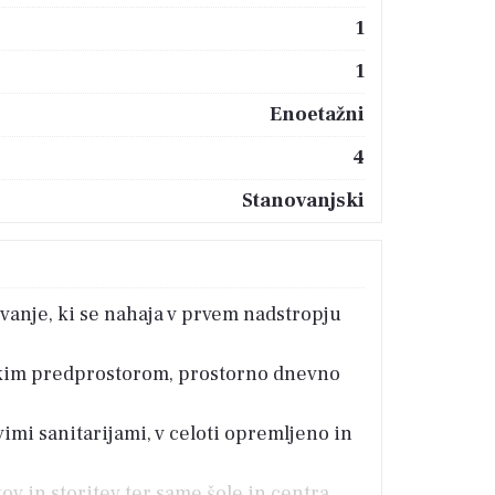
1
1
Enoetažni
4
Stanovanjski
vanje, ki se nahaja v prvem nadstropju
likim predprostorom, prostorno dnevno
mi sanitarijami, v celoti opremljeno in
ov in storitev ter same šole in centra