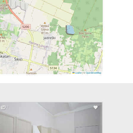
Leaflet
|
©
OpenStreetMap
7