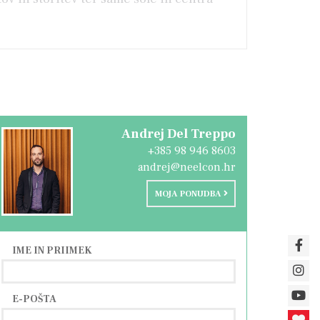
Andrej Del Treppo
+385 98 946 8603
andrej@neelcon.hr
MOJA PONUDBA
IME IN PRIIMEK
E-POŠTA