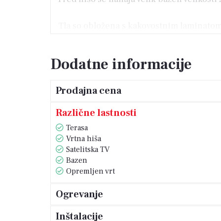
Tla so obložena s kakovostnim laminatom
enotama, ki sta povezani preko Wi-fi.
Dodatne informacije
V sklopu ograjenega zemljišča z avtomats
Prodajna cena
Zaradi svoje lege, opreme in bližine pom
potencial za celoletno bivanje.
Različne lastnosti
Terasa
Vrtna hiša
Satelitska TV
Bazen
Opremljen vrt
Ogrevanje
Inštalacije