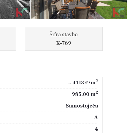
Šifra stavbe
K-769
2
~ 4113 €/m
2
985,00 m
Samostoječa
A
4