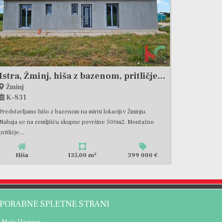
Istra, Žminj, hiša z bazenom, pritličje, #prodaja
Žminj
K-831
Predstavljamo hišo z bazenom na mirni lokaciji v Žminju.
Nahaja se na zemljišču skupne površine 500m2. Montažno
pritličje...
2
Hiša
135,00 m
399 000 €
PORABNE SPLETNE STRANI