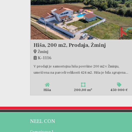
Hiša, 200 m2, Prodaja, Žminj
Žminj
K-1116
V prodaji je samostojna hiša površine 200 m2 v Žminju,
umeščena na parceli velikosti 424 m2. Hiša je bila zgrajena...
2
Hiša
200,00 m
450 000 €
NEEL CON