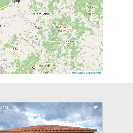
Leaflet
|
©
OpenStreetMap
10