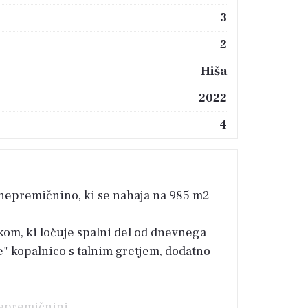
3
2
Hiša
2022
4
 nepremičnino, ki se nahaja na 985 m2
om, ki ločuje spalni del od dnevnega
te" kopalnico s talnim gretjem, dodatno
nepremičnini.