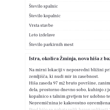
Število spalnic
Število kopalnic
Vrsta stavbe
Leto izdelave
Število parkirnih mest
Istra, okolica Žminja, nova hiša z 
Na mirni lokaciji v neposredni bližini 
zemljišča, ki nudi mir in zasebnost.
Hiša zaseda 97 m2 bruto površine, zanim
dela, prostorno dnevno sobo, kuhinjo z je
kopalnico s talnim gretjem ter udobno te
Nepremičnina je kakovostno opremljena i
Pred hišo se nahaja velik bazen velikost