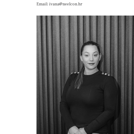
Email: ivana@neelcon.hr