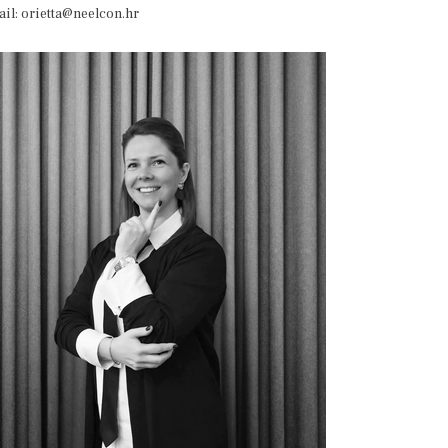
il: orietta@neelcon.hr