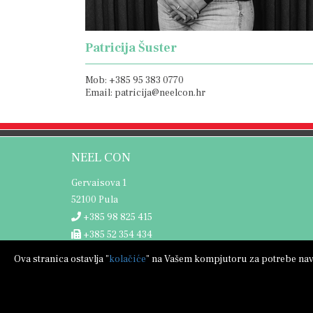
Patricija Šuster
Mob: +385 95 383 0770
Email: patricija@neelcon.hr
NEEL CON
Gervaisova 1
52100 Pula
+385 98 825 415
+385 52 354 434
info@neelcon.hr
Ova stranica ostavlja "
kolačiće
" na Vašem kompjutoru za potrebe navig