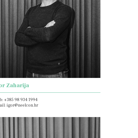
or Zaharija
: +385 98 934 1994
il: igor@neelcon.hr