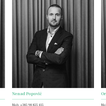
Nenad Popović
Or
Mob: +385 98 825 415
Mob