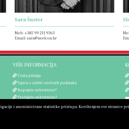
Sara Šuster
Sl
Mob: +385 99 211 9363
Mob
Email: sara@neelcon.hr
Ema
VIŠE INFORMACIJA
K
Česta pitanja
Izjava o zaštiti osobnih podataka
Kupujete nekretninu?
Prodajete nekretninu?
acije i anonimizirane statistike pristupa. Korištenjem ove stranice prih
Copyright © 2026 Neel Con