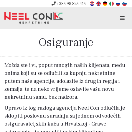
+385 98 825 415
Men
Osiguranje
Možda ste i vi, poput mnogih naših klijenata, među
onima koji su se odlučili za kupnju nekretnine
putem naše agencije, adolazite iz drugih regija i
zemalja, te na neko vrijeme ostavite vašu novu
nekretninu samu, bez nadzora.
Upravo iz tog razloga agencija Neel Con odlučila je
sklopiti poslovnu suradnju sa jednom od vodećih
osiguravateljskih kuća u Hrvatskoj - Grawe
osiguranje - te ponuditi našim klijentima