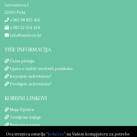
Gervaisova 1
52100 Pula
+385 98 825 415
+385 52 354 434
info@neelcon.hr
VIŠE INFORMACIJA
Česta pitanja
Izjava o zaštiti osobnih podataka
Kupujete nekretninu?
Prodajete nekretninu?
KORISNI LINKOVI
Moja Uprava
Zemljišne knjige
Porezna uprava
Ova stranica ostavlja "
kolačiće
" na Vašem kompjutoru za potrebe