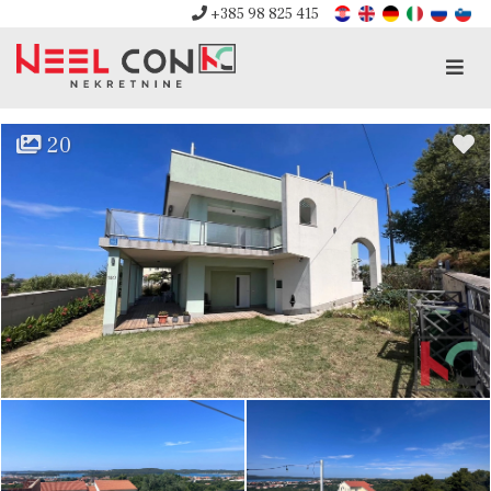
+385 98 825 415
Men
20