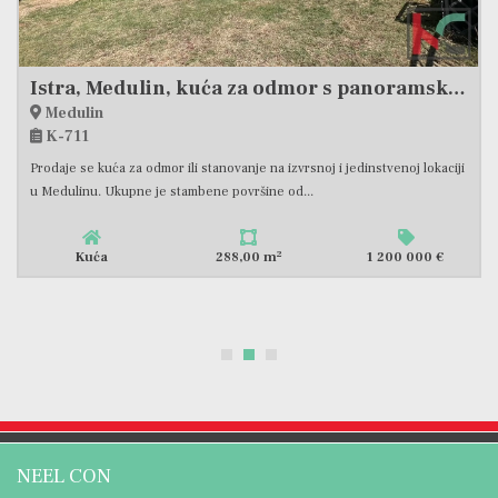
1 20
Istra, Medulin, kuća za odmor s panoramskim pogledom na more #prodaja
ulin
Pul
11
K-1
 se kuća za odmor ili stanovanje na izvrsnoj i jedinstvenoj lokaciji
Na samo
inu. Ukupne je stambene površine od...
nekretni
2
Kuća
288,00 m
1 200 000 €
NEEL CON