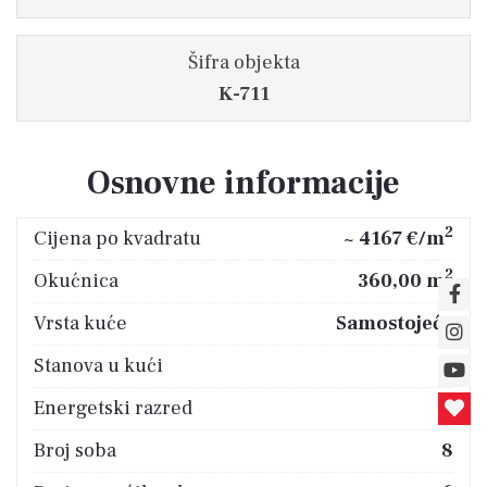
Šifra objekta
K-711
Osnovne informacije
2
Cijena po kvadratu
~ 4167 €/m
2
Okućnica
360,00 m
Vrsta kuće
Samostojeća
Stanova u kući
2
Energetski razred
B
Broj soba
8