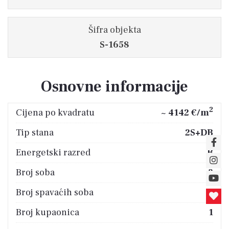
Šifra objekta
S-1658
Osnovne informacije
2
Cijena po kvadratu
~ 4142 €/m
Tip stana
2S+DB
Energetski razred
B
Broj soba
3
Broj spavaćih soba
2
Broj kupaonica
1