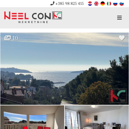
+385 98 825 415
Men
10