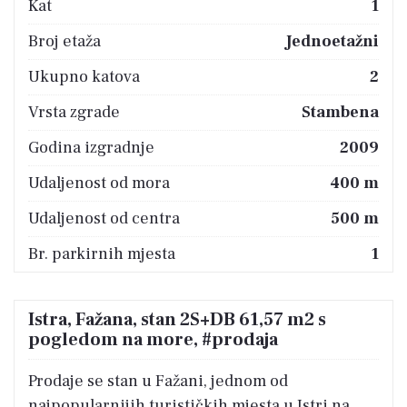
Kat
1
Broj etaža
Jednoetažni
Ukupno katova
2
Vrsta zgrade
Stambena
Godina izgradnje
2009
Udaljenost od mora
400 m
Udaljenost od centra
500 m
Br. parkirnih mjesta
1
Istra, Fažana, stan 2S+DB 61,57 m2 s
pogledom na more, #prodaja
Prodaje se stan u Fažani, jednom od
najpopularnijih turističkih mjesta u Istri na