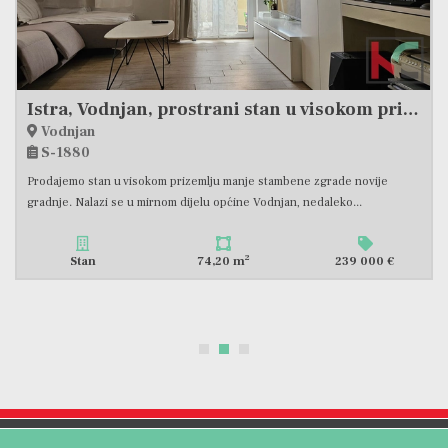
MEDULIN, STAN SA TRI SPAVAĆE SOBE I VRTOM, #PRODAJA
Medulin
S-2322
Na prodaju je izuzetno atraktivan stan u prizemlju moderne stambene
zgrade s ukupno šest stanova, izgrađene 2023. godine,...
2
Stan
114,19 m
295 000 €