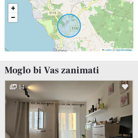
+
−
Leaflet
|
©
OpenStreetMap
Moglo bi Vas zanimati
16