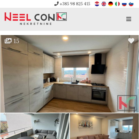
+385 98 825 415
Men
15