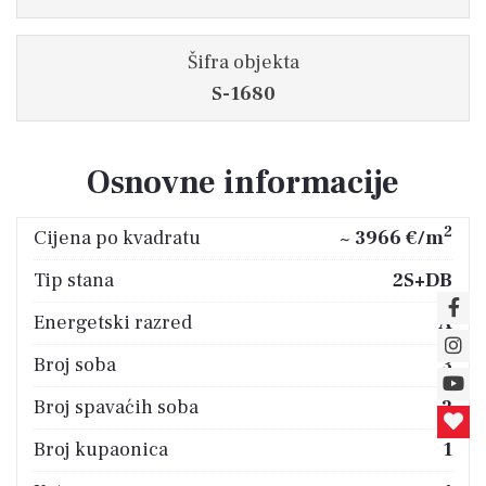
Šifra objekta
S-1680
Osnovne informacije
2
Cijena po kvadratu
~ 3966 €/m
Tip stana
2S+DB
Energetski razred
A
Broj soba
3
Broj spavaćih soba
2
Broj kupaonica
1