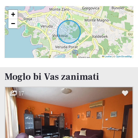
+
−
Leaflet
|
©
OpenStreetMap
Moglo bi Vas zanimati
10