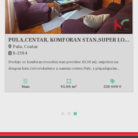
-4 %
260 000 €
PULA, VERUDA PORAT, PROSTRAN TROSOBNI STAN, 84,57 M2, #PRODAJA
Pula, Veruda
S-1971
Prodajemo vrlo zanimljivu nekretninu u visokom prizemlju zgrade
intimnijeg tipa sa svega sedam stambenih jedinica u mirnom...
2
Stan
84,57 m
270 000 €