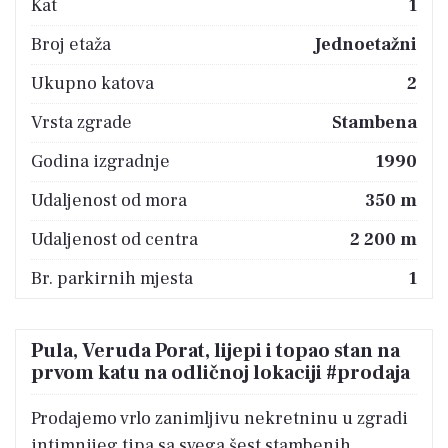
Kat
1
Broj etaža
Jednoetažni
Ukupno katova
2
Vrsta zgrade
Stambena
Godina izgradnje
1990
Udaljenost od mora
350 m
Udaljenost od centra
2 200 m
Br. parkirnih mjesta
1
Pula, Veruda Porat, lijepi i topao stan na
prvom katu na odličnoj lokaciji #prodaja
Prodajemo vrlo zanimljivu nekretninu u zgradi
intimnijeg tipa sa svega šest stambenih