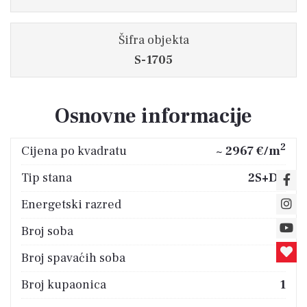
Šifra objekta
S-1705
Osnovne informacije
2
Cijena po kvadratu
~ 2967 €/m
Tip stana
2S+DB
Energetski razred
B
Broj soba
3
Broj spavaćih soba
2
Broj kupaonica
1