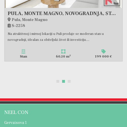
PULA, STOJA, STAN PODIJELJEN U 2 TROSOBNA STANA SA POGLEDOM NA MORE, UKUPNO 112,23m2 #PRODAJA
Pula, Stoja
S-2033
Samo kod nas! Prodajemo zanimljivu nekretninu na Stoji – stan površine
112,23 m2, podijeljen na dva trosobna stana odvojena...
2
Stan
112,23 m
228 000 €
NEEL CON
Gervaisova 1