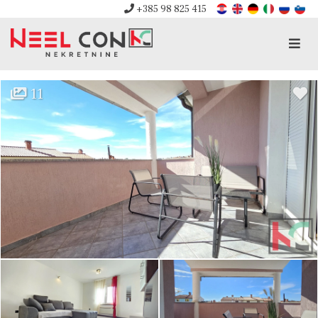
+385 98 825 415
Men
11