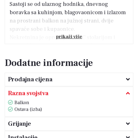
Sastoji se od ulaznog hodnika, dnevnog
boravka sa kuhinjom, blagovaonicom i izlazom
na prostrani balkon na južnoj strani, dvije
spavaće sobe i kupaonice.
prikaži više
Nekretnina je opremljena PVC stolarijom i
novim klima uređajem, te norveškim
radiatorima.
Dodatne informacije
Zbog svoje lokacije i orijentacije, ova
nekretnina je idealna kao turistička investicija
Prodajna cijena
ili za miran obiteljski život.
Razna svojstva
Balkon
Ostava (izba)
Grijanje
Instalacije