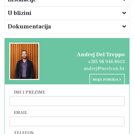
U blizini
Dokumentacija
Andrej Del Treppo
+385 98 946 8603
andrej@neelcon.hr
MOJA PONUDA
IME I PREZIME
EMAIL
TELEFON