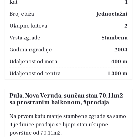
Kat
1
Broj etaža
Jednoetažni
Ukupno katova
2
Vrsta zgrade
Stambena
Godina izgradnje
2004
Udaljenost od mora
400 m
Udaljenost od centra
1 300 m
Pula, Nova Veruda, sunčan stan 70,11m2
sa prostranim balkonom, #prodaja
Na prvom katu manje stambene zgrade sa samo
4 jedinice prodaje se lijepi stan ukupne
površine od 70,11m2.