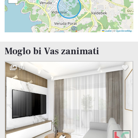
Leaflet
|
©
OpenStreetMap
Moglo bi Vas zanimati
15