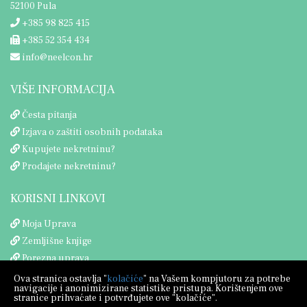
52100 Pula
+385 98 825 415
+385 52 354 434
info@neelcon.hr
VIŠE INFORMACIJA
Česta pitanja
Izjava o zaštiti osobnih podataka
Kupujete nekretninu?
Prodajete nekretninu?
KORISNI LINKOVI
Moja Uprava
Zemljišne knjige
Porezna uprava
Ova stranica ostavlja "
kolačiće
" na Vašem kompjutoru za potrebe
navigacije i anonimizirane statistike pristupa. Korištenjem ove
stranice prihvaćate i potvrđujete ove "kolačiće".