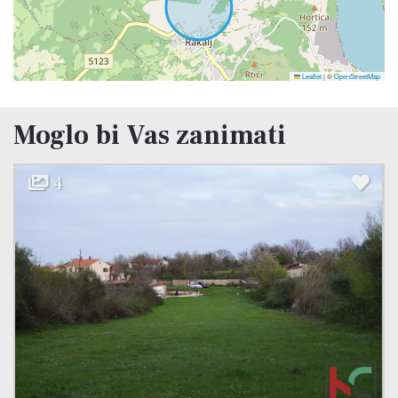
Leaflet
|
©
OpenStreetMap
Moglo bi Vas zanimati
4