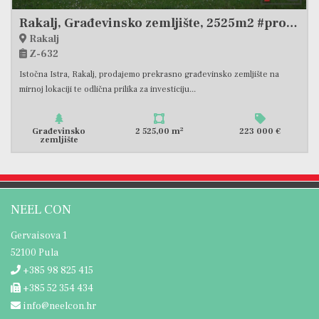
Rakalj, Građevinsko zemljište, 2525m2 #prodaja
Rakalj
Z-632
Istočna Istra, Rakalj, prodajemo prekrasno građevinsko zemljište na
mirnoj lokaciji te odlična prilika za investiciju...
2
Građevinsko
2 525,00 m
223 000 €
zemljište
NEEL CON
Gervaisova 1
52100 Pula
+385 98 825 415
+385 52 354 434
info@neelcon.hr