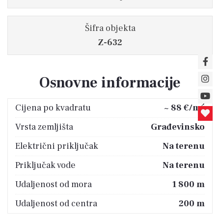
Šifra objekta
Z-632
Osnovne informacije
2
Cijena po kvadratu
~ 88 €/m
Vrsta zemljišta
Građevinsko
Električni priključak
Na terenu
Priključak vode
Na terenu
Udaljenost od mora
1 800 m
Udaljenost od centra
200 m