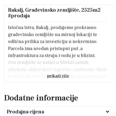
Rakalj, Građevinsko zemljište, 2525m2
#prodaja
Istočna Istra, Rakalj, prodajemo prekrasno
građevinsko zemljište na mirnoj lokaciji te
odlična prilika za investiciju u nekretnine.
Parcela ima uredan pristupni put ,a
infrastruktura za struju i vodu je u blizini.
Ovo zemljište se nalazi u blizini važnih
objekata, uključujući trgovine, restorane, škole
prikaži više
i vrtića, što čini lokaciju izuzetno pogodnom za
potencijalne kupce. Pored toga, dostupnost
javnog prijevoza dodatno olakšava pristup
Dodatne informacije
raznim sadržajima u okolini. Zemljište ima
površinu od 2525 m2 i ima kvadratni oblik, što
Prodajna cijena
može biti atraktivno za različite vrste gradnje.