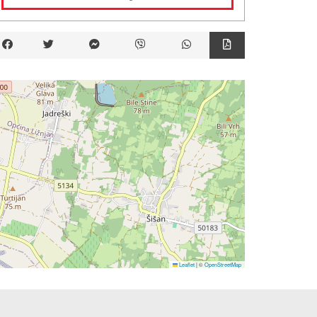
Leaflet
|
©
OpenStreetMap