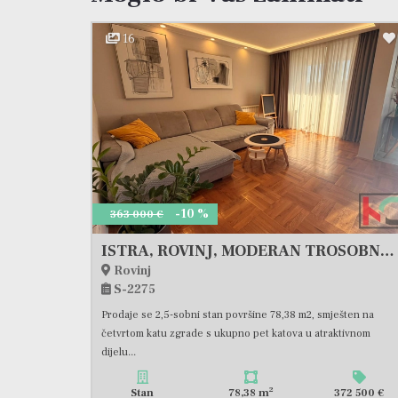
16
-10 %
363 000 €
ISTRA, ROVINJ, MODERAN TROSOBNI STAN #PRODAJA
Rovinj
S-2275
Prodaje se 2,5-sobni stan površine 78,38 m2, smješten na
četvrtom katu zgrade s ukupno pet katova u atraktivnom
dijelu...
2
Stan
78,38 m
372 500 €