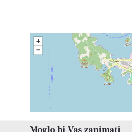
+
−
Moglo bi Vas zanimati