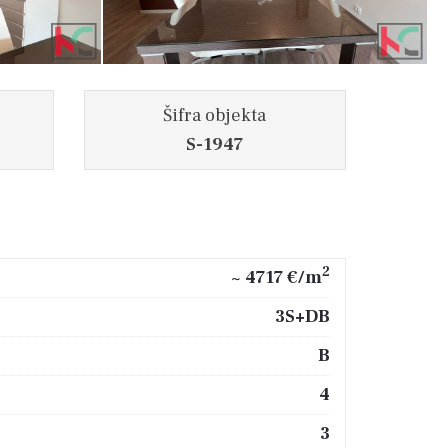
Šifra objekta
S-1947
2
~ 4717 €/m
3S+DB
B
4
3