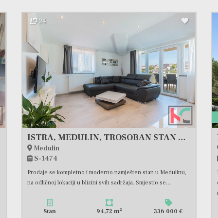
24
ISTRA, MEDULIN, TROSOBAN STAN 94,72 m2, #PRODAJA
Medulin
S-1474
Prodaje se kompletno i moderno namješten stan u Medulinu,
na odličnoj lokaciji u blizini svih sadržaja. Smjestio se...
2
Stan
94,72 m
336 000 €