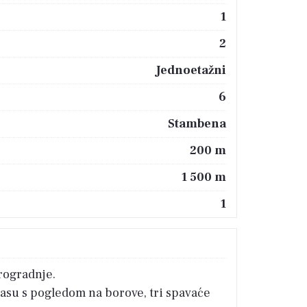
1
2
Jednoetažni
6
Stambena
200 m
1 500 m
1
rogradnje.
rasu s pogledom na borove, tri spavaće