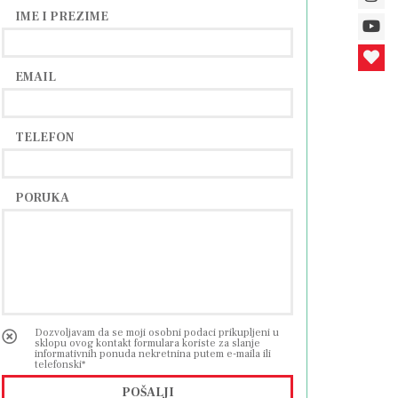
IME I PREZIME
EMAIL
TELEFON
PORUKA
Dozvoljavam da se moji osobni podaci prikupljeni u
sklopu ovog kontakt formulara koriste za slanje
informativnih ponuda nekretnina putem e-maila ili
telefonski*
POŠALJI