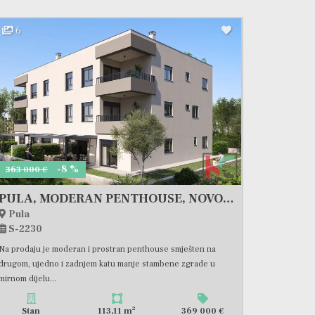
6
-8 %
363 000 €
PULA, MODERAN PENTHOUSE, NOVOGRADNJA, LIFT #PRODAJA
Pula
S-2230
Na prodaju je moderan i prostran penthouse smješten na
drugom, ujedno i zadnjem katu manje stambene zgrade u
mirnom dijelu...
2
Stan
113,11 m
369 000 €