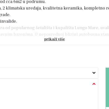
e od cca 6m2 u podrumu.
, 2 klimatska uređaja, kvalitetna keramika, kompletno r
grade.
 invalide.
ra od popularnog šetališta i kupališta Lungo Mare, uva
avnim bazenima. U neposrednoj blizini autobusna stanica,
prikaži više
odani najam.