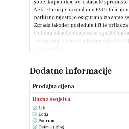
sobe, kupaonica, wc, ostava te spremišt
Nekretnina je opremljena PVC stolarijom
parkirno mjesto je osigurano iza same z
Zgrada također posjeduje lift te prilaz za
Odlična lokacija udaljena svega 200 meta
novog sportsko rekreativnog objekta sa j
supermarket.
Odlična nekretnina i za život i za već uh
Dodatne informacije
Prodajna cijena
Razna svojstva
Lift
Lođa
Podrum
Ostava (izba)