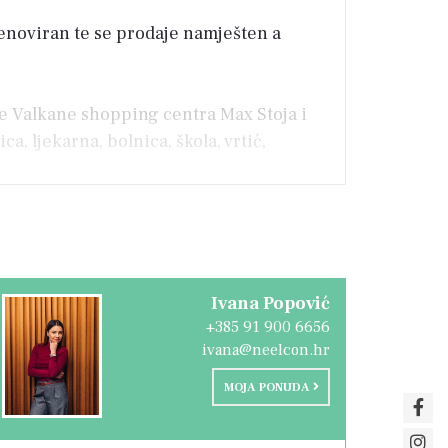
enoviran te se prodaje namješten a
le Valkane shopping centra Max Stoja i
 ljekarna, bolnica, škola, vrtić,
Ivana Popović
+385 91 900 6656
ivana@neelcon.hr
MOJA PONUDA