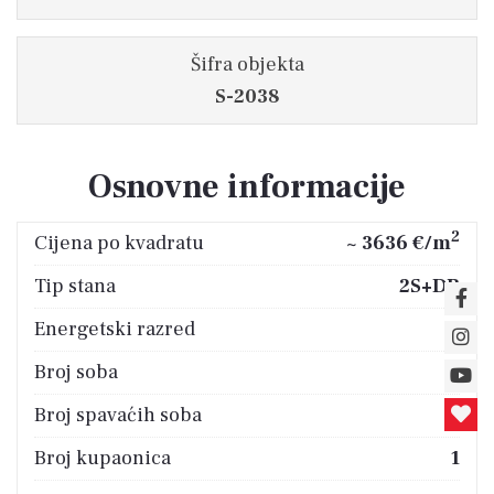
Šifra objekta
S-2038
Osnovne informacije
2
Cijena po kvadratu
~ 3636 €/m
Tip stana
2S+DB
Energetski razred
A
Broj soba
3
Broj spavaćih soba
2
Broj kupaonica
1