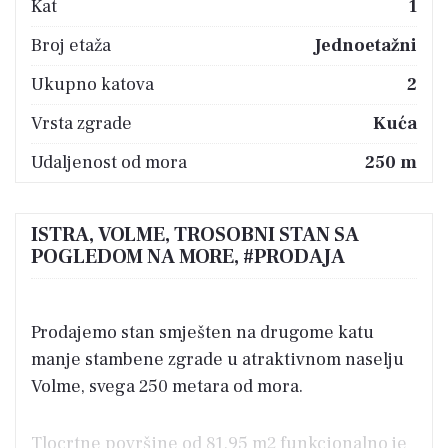
Kat
1
Broj etaža
Jednoetažni
Ukupno katova
2
Vrsta zgrade
Kuća
Udaljenost od mora
250 m
ISTRA, VOLME, TROSOBNI STAN SA
POGLEDOM NA MORE, #PRODAJA
Prodajemo stan smješten na drugome katu
manje stambene zgrade u atraktivnom naselju
Volme, svega 250 metara od mora.
Tlocrtne površine od 81,95 m2 funkcionalno je