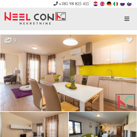
+385 98 825 415
Men
9