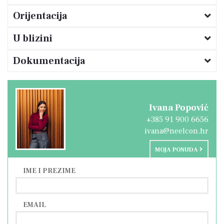
Orijentacija
U blizini
Dokumentacija
Ivana Popović
+385 91 900 6656
ivana@neelcon.hr
MOJA PONUDA
IME I PREZIME
EMAIL