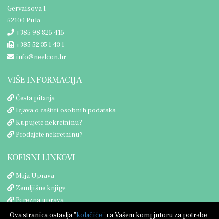
Gervaisova 1
52100 Pula
+385 98 825 415
+385 52 354 434
info@neelcon.hr
VIŠE INFORMACIJA
Česta pitanja
Izjava o zaštiti osobnih podataka
Kupujete nekretninu?
Prodajete nekretninu?
KORISNI LINKOVI
Moja Uprava
Zemljišne knjige
Porezna uprava
Ova stranica ostavlja "
kolačiće
" na Vašem kompjutoru za potrebe