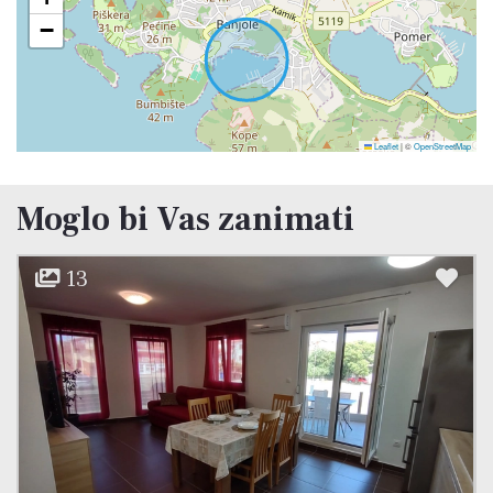
−
Leaflet
|
©
OpenStreetMap
Moglo bi Vas zanimati
12