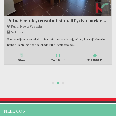
PULA, VERUDA, STAN 2SS+DB NA POŽELJNOJ LOKACIJI, 200M OD PLAŽE #PRODAJA
Pula, Veruda
S-2423
Prodaje se stan na Valsalinama, jedna od najpoželjnijih lokacija u Puli,
smješten na prvom katu novije gradnje, ukupne...
2
Stan
56,93 m
265 000 €
NEEL CON