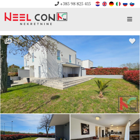
+385 98 825 415
Men
19