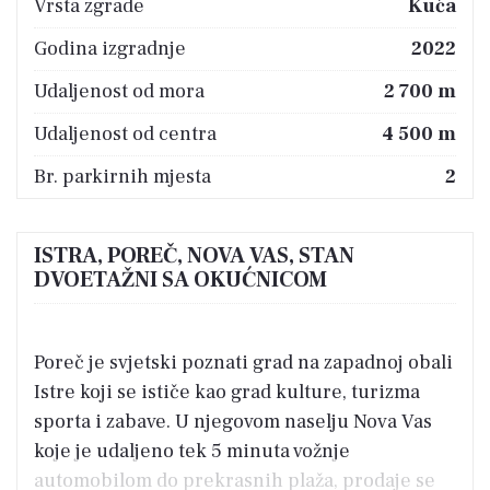
Vrsta zgrade
Kuća
Godina izgradnje
2022
Udaljenost od mora
2 700 m
Udaljenost od centra
4 500 m
Br. parkirnih mjesta
2
ISTRA, POREČ, NOVA VAS, STAN
DVOETAŽNI SA OKUĆNICOM
Poreč je svjetski poznati grad na zapadnoj obali
Istre koji se ističe kao grad kulture, turizma
sporta i zabave. U njegovom naselju Nova Vas
koje je udaljeno tek 5 minuta vožnje
automobilom do prekrasnih plaža, prodaje se