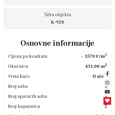
Šifra objekta
K-928
Osnovne informacije
2
Cijena po kvadratu
~ 3570 €/m
2
Okućnica
431,00 m
Vrsta kuće
U nizu
Broj soba
4
Broj spavaćih soba
3
Broj kupaonica
2