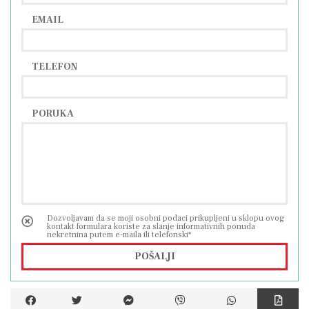
sadržajima. Osim toga, asfaltni put olakšava
EMAIL
svakodnevne aktivnosti i putovanja.
TELEFON
Pozivamo vas da osobno doživite čari ove
nekretnine. Za dodatne informacije ili dogovor
oko razgledavanja, slobodno nas kontaktirajte.
PORUKA
Dozvoljavam da se moji osobni podaci prikupljeni u sklopu ovog
kontakt formulara koriste za slanje informativnih ponuda
nekretnina putem e-maila ili telefonski*
POŠALJI