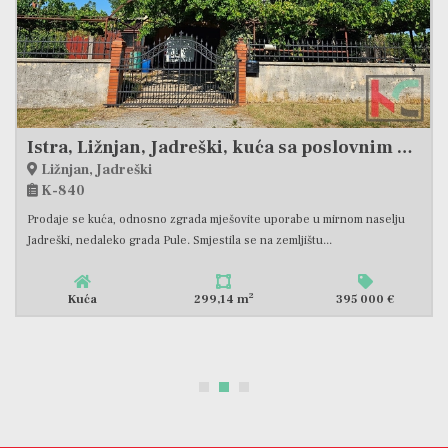
-21 %
457 000 €
ISTRA, BRTONIGLA, KVALITETNO OBNOVLJENA KUĆA U SRCU ISTRE, #PRODAJA
Brtonigla
K-1015
U samom središtu pitoresknog istarskog mjesta nalazi se ova predivna
kamena obiteljska kuća, temeljito obnovljena 1997....
2
Kuća
175,00 m
480 000 €