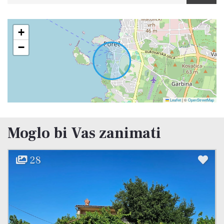
+
−
Leaflet
|
©
OpenStreetMap
Moglo bi Vas zanimati
22