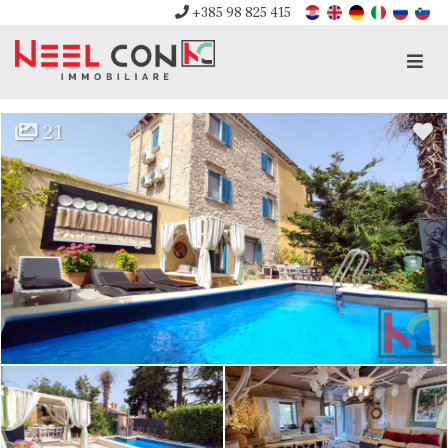
+385 98 825 415
Men
21