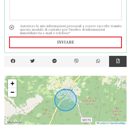
Autorizzo le mie informazioni personali a essere raccolte tramite
questo modulo di contatto per l'inoltro di informazioni
immobiliari via e-mail o telefono*
INVIARE
+
−
Leaflet
|
©
OpenStreetMap