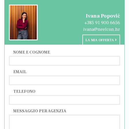
diverse, è a pochi minuti di auto.
Questa proprietà speciale è l'ideale per gli
Ivana Popović
investitori nel settore del turismo o per
+385 91 900 6656
l'edilizia abitativa tutto l'anno, grazie alla sua
ivana@neelcon.hr
posizione, alle attrezzature e alla vicinanza a
LA MIA OFFERTA
tutte le strutture importanti.
NOME E COGNOME
EMAIL
TELEFONO
MESSAGGIO PER AGENZIA