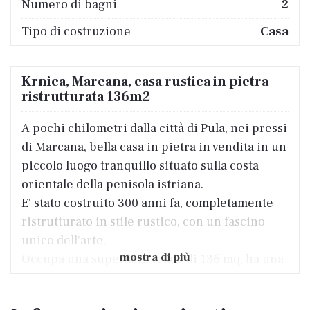
Numero di bagni
2
Tipo di costruzione
Casa
Krnica, Marcana, casa rustica in pietra
ristrutturata 136m2
A pochi chilometri dalla città di Pula, nei pressi
di Marcana, bella casa in pietra in vendita in un
piccolo luogo tranquillo situato sulla costa
orientale della penisola istriana.
E' stato costruito 300 anni fa, completamente
ristrutturato in stile rustico, con un fascino
unico dell'arte.
mostra di più
Occupa una superficie totale di 136 mq, ha una
disposizione ideale e si sviluppa su tre piani di
cui il piano terra è composto da soggiorno, sala