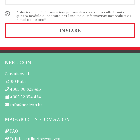
Autorizzo le mie informazioni personali a essere raccolte tramite
questo modulo di contatto per l'inoltro di informazioni immobiliari via
e-mail o telefono*
INVIARE
NEEL CON
Gervaisova 1
52100 Pula
+385 98 825 415
+385 52 354 434
info@neelcon.hr
MAGGIORI INFORMAZIONI
FAQ
Politica sulla riservatezza