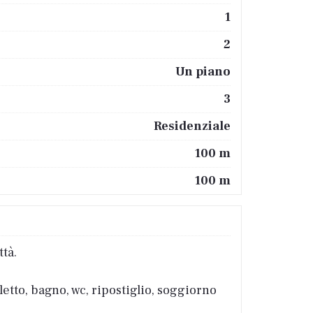
1
2
Un piano
3
Residenziale
100 m
100 m
tà.
etto, bagno, wc, ripostiglio, soggiorno