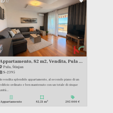
12
Appartamento, 82 m2, Vendita, Pula - Štinjan
Pula, Štinjan
S-2395
In vendita splendido appartamento, al secondo piano di un
edificio ordinato e ben mantenuto con un totale di cinque
unità...
2
Appartamento
82,51 m
285 000 €