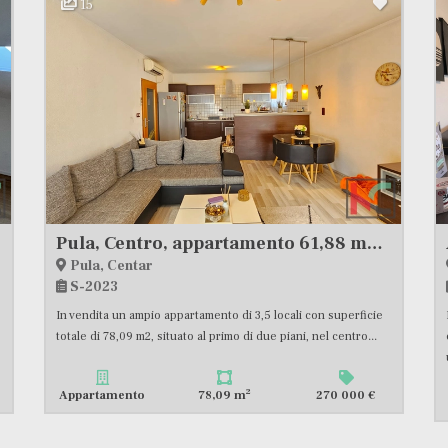
15
Pula, Centro, appartamento 61,88 m2, quadrilocale nel pieno centro di Pula con parcheggio #vendita
Pula, Centar
S-2023
In vendita un ampio appartamento di 3,5 locali con superficie
totale di 78,09 m2, situato al primo di due piani, nel centro...
2
Appartamento
78,09 m
270 000 €