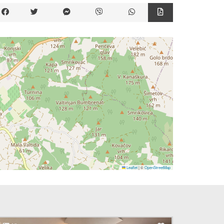
Leaflet
|
©
OpenStreetMap