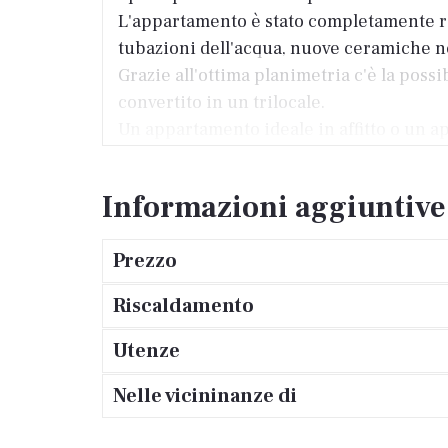
L'appartamento è stato completamente riad
tubazioni dell'acqua, nuove ceramiche ne
Grazie all'ottima planimetria c'è la poss
convertito in un trilocale.
Un appartamento ideale in affitto o un ap
Informazioni aggiuntive
Prezzo
Riscaldamento
Utenze
Nelle vicininanze di