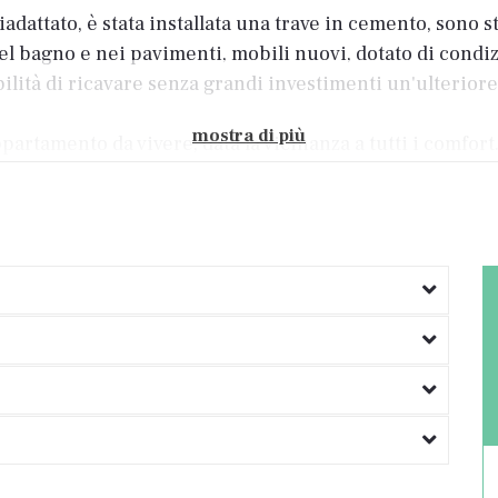
attato, è stata installata una trave in cemento, sono sta
l bagno e nei pavimenti, mobili nuovi, dotato di condi
ibilità di ricavare senza grandi investimenti un'ulterio
mostra di più
partamento da vivere, data la vicinanza a tutti i comfort