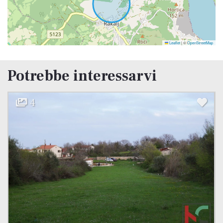
Leaflet
|
©
OpenStreetMap
Potrebbe interessarvi
4