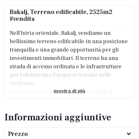
Rakalj, Terreno edificabile, 2525m2
#vendita
Nell'Istria orientale, Rakalj, vendiamo un
bellissimo terreno edificabile in una posizione
tranquilla e una grande opportunità per gli
investimenti immobiliari. Il terreno ha una
strada di accesso ordinata e le infrastrutture
per l'elettricità e l'acqua si trovano nelle
vicinanze.
mostra di più
Questo terreno è situato in prossimità di
importanti strutture, tra cui negozi, ristoranti,
scuole e asili, il che rende la posizione
Informazioni aggiuntive
estremamente comoda per i potenziali
acquirenti. Inoltre la disponibilità dei trasporti
Prezzo
pubblici facilita ulteriormente l'accesso alle