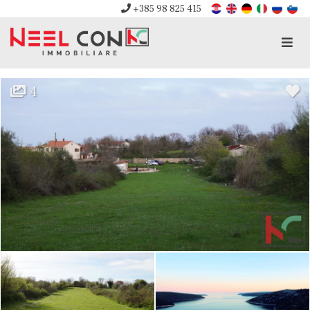
+385 98 825 415
Men
4