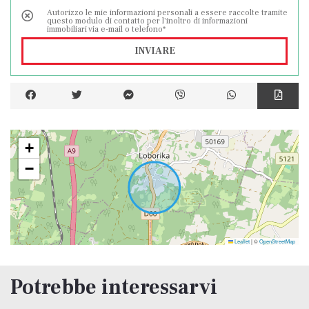
Autorizzo le mie informazioni personali a essere raccolte tramite
questo modulo di contatto per l'inoltro di informazioni
immobiliari via e-mail o telefono*
INVIARE
+
−
Leaflet
|
©
OpenStreetMap
Potrebbe interessarvi