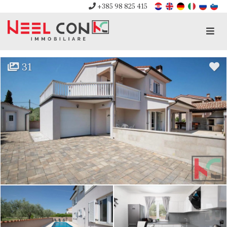
+385 98 825 415
Men
31