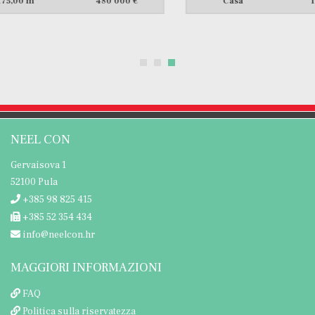
Casa
160,00 m
430 000 €
NEEL CON
Gervaisova 1
52100 Pula
+385 98 825 415
+385 52 354 434
info@neelcon.hr
MAGGIORI INFORMAZIONI
FAQ
Politica sulla riservatezza