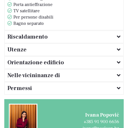
Porta antieffrazione
con piscine pubbliche. Nelle immediate
TV satellitare
vicinanze fermata bus, farmacia, ospedale,
Per persone disabili
scuola, asilo, supermercato.
Bagno separato
Ottima proprietà sia per vivere che per
affittare stabilita.
Riscaldamento
Utenze
Orientazione edificio
Nelle vicininanze di
Permessi
Ivana Popović
+385 91 900 6656