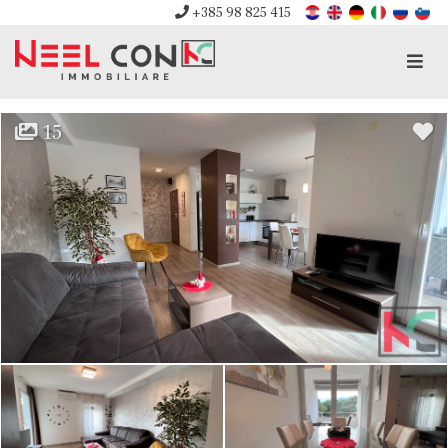
+385 98 825 415
Men
15