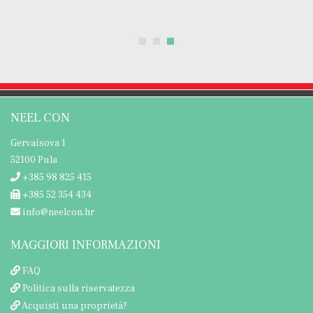
NEEL CON
Gervaisova 1
52100 Pula
+385 98 825 415
+385 52 354 434
info@neelcon.hr
MAGGIORI INFORMAZIONI
FAQ
Politica sulla riservatezza
Acquisti una proprietà?