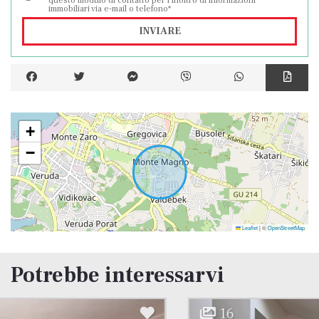
questo modulo di contatto per l'inoltro di informazioni
immobiliari via e-mail o telefono*
INVIARE
+
−
Leaflet
|
©
OpenStreetMap
Potrebbe interessarvi
16