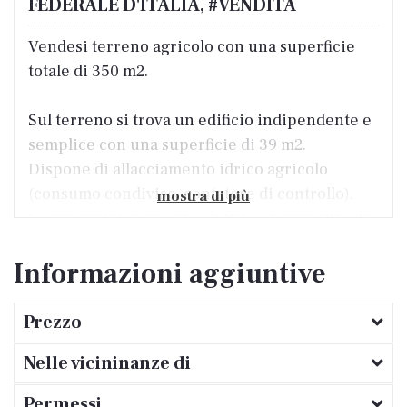
FEDERALE D'ITALIA, #VENDITA
Vendesi terreno agricolo con una superficie
totale di 350 m2.
Sul terreno si trova un edificio indipendente e
semplice con una superficie di 39 m2.
Dispone di allacciamento idrico agricolo
(consumo condiviso, contatore di controllo).
mostra di più
L'approvvigionamento elettrico è garantito da
pannelli solari.
Informazioni aggiuntive
L'edificio è composto da un soggiorno più
grande, un corridoio più piccolo, un bagno e
Prezzo
una terrazza coperta e vetrata dove si trova la
Nelle vicininanze di
cucina estiva.
Permessi