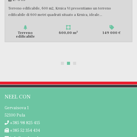
nica Vi presentiamo un terreno
Terreno edificabile di superfic
situato a Krnica, ideale...
lontano da Vodnjan. Si tratta di 
2
600,00 m
149 000 €
Terreno
1
edificabile
NEEL CON
Gervaisova 1
52100 Pula
+385 98 825 415
+385 52 354 434