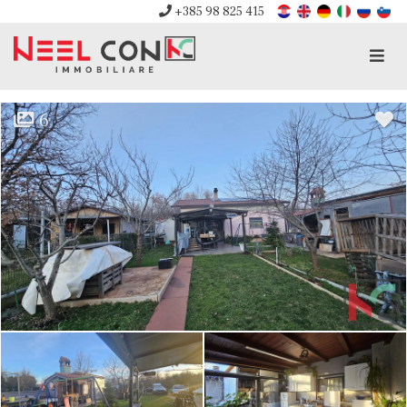
+385 98 825 415
Men
6