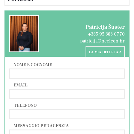
Questo terreno è ideale per una pausa
giornaliera e per rilassarsi nella natura vicino
alla città di Pola.
Patricija Šuster
+385 95 383 0770
patricija@neelcon.hr
LA MIA OFFERTA
NOME E COGNOME
EMAIL
TELEFONO
MESSAGGIO PER AGENZIA