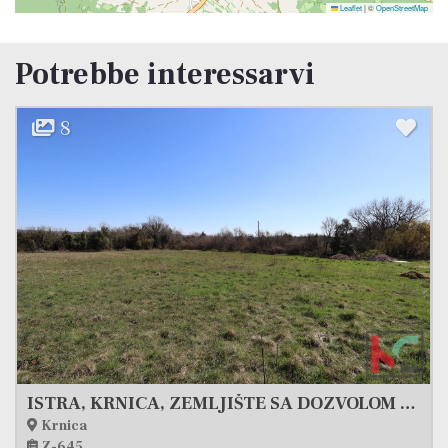
Leaflet
|
©
OpenStreetMap
Potrebbe interessarvi
5
ISTRA, KRNICA, ZEMLJIŠTE SA DOZVOLOM ZA GRADNJU #PRODAJA
Terreno, 1024 m2, V
Vodnjan
Z-699