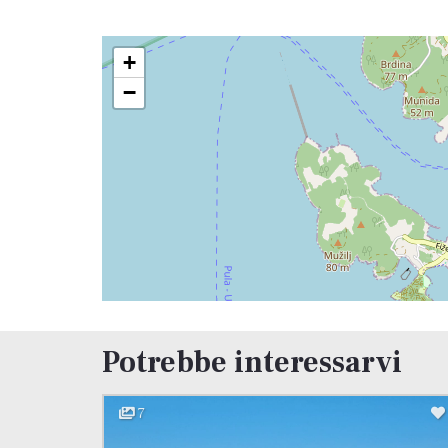
+
−
Potrebbe interessarvi
7