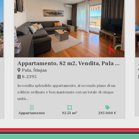
anjole
Appartamento, 82 m2, Vendita, Pula - Štinjan
Pula, Štinjan
S-2395
In vendita splendido appartamento, al secondo piano di un
edificio ordinato e ben mantenuto con un totale di cinque
unità...
2
Appartamento
82,51 m
285 000 €