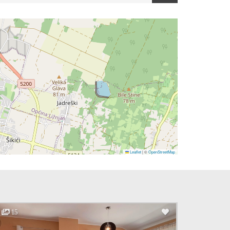
Leaflet
|
©
OpenStreetMap
15