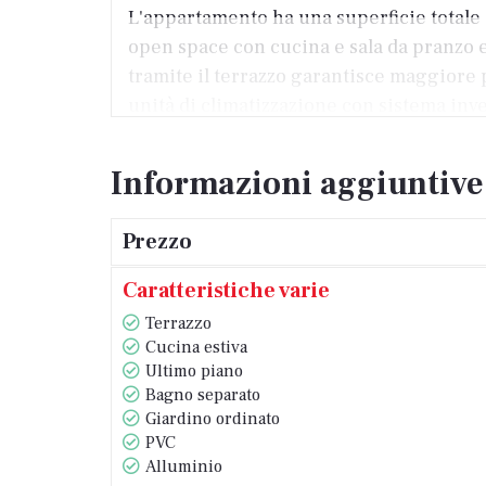
L'appartamento ha una superficie totale
open space con cucina e sala da pranzo e
tramite il terrazzo garantisce maggiore 
unità di climatizzazione con sistema inv
dell'appartamento.
Informazioni aggiuntive
L'appartamento viene venduto completamen
terrazzo spazioso, è ideale per una vita 
Prezzo
Caratteristiche varie
Terrazzo
Cucina estiva
Ultimo piano
Bagno separato
Giardino ordinato
PVC
Alluminio