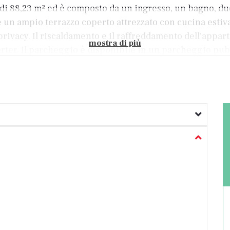
 di 88,23 m² ed è composto da un ingresso, un bagno, d
 un ampio terrazzo coperto attrezzato con cucina estiva
privacy. Il riscaldamento e il raffreddamento dell'app
mostra di più
erter. Il parcheggio è disponibile in un parcheggio pu
te arredato. Grazie alla sua eccellente posizione vicino
familiare tranquilla oppure come immobile attraente per l