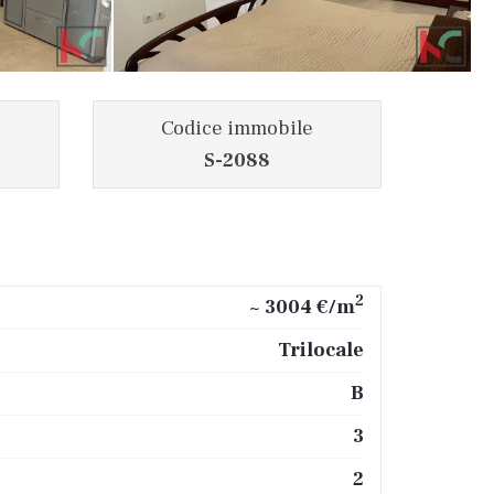
Codice immobile
S-2088
2
~ 3004 €/m
Trilocale
B
3
2