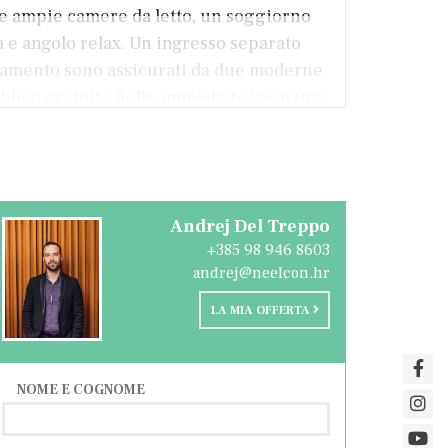
ue ampie camere da letto, un soggiorno
 e angolo relax. Un ingresso separato
artamento sono assicurati da due moderne
bblico gratuito nelle immediate vicinanze
 a tutti i servizi necessari e al
'affitto turistico.
Andrej Del Treppo
+385 98 946 8603
andrej@neelcon.hr
LA MIA OFFERTA
NOME E COGNOME