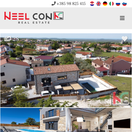
+385 98 825 415
Men
28