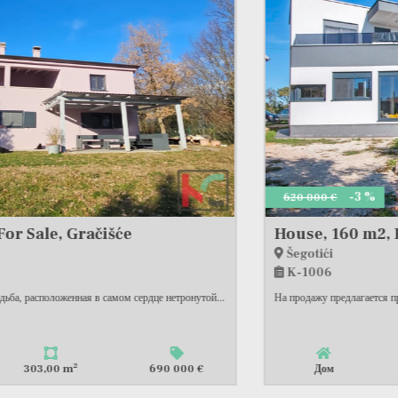
-3 %
620 000 €
House, 160 m2, For Sale, Šegotići
Šegotići
K-1006
На продажу предлагается привлекательный, отдельно стоящий современный...
2
Дом
160,00 m
600 000 €