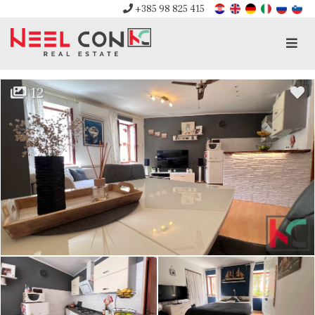
+385 98 825 415
Men
12