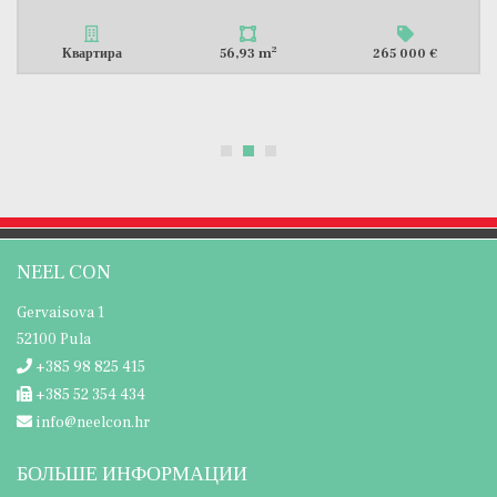
2
Квартира
72,34 m
255 000 €
NEEL CON
Gervaisova 1
52100 Pula
+385 98 825 415
+385 52 354 434
info@neelcon.hr
БОЛЬШЕ ИНФОРМАЦИИ