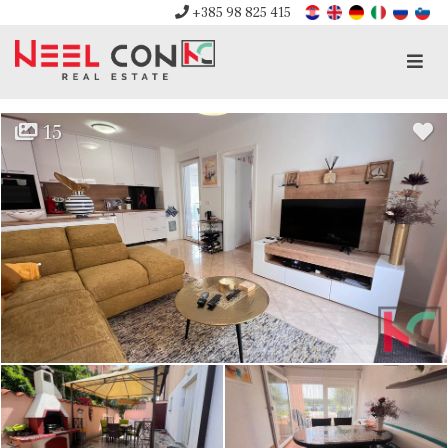
+385 98 825 415
Men
15