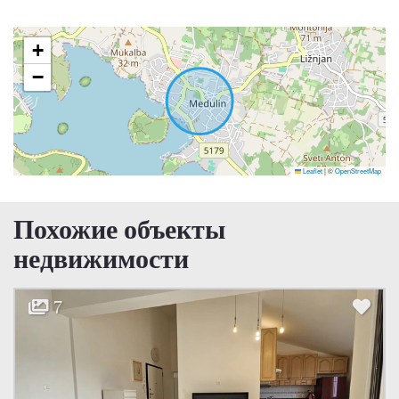
+
−
Leaflet
|
©
OpenStreetMap
Похожие объекты
недвижимости
10