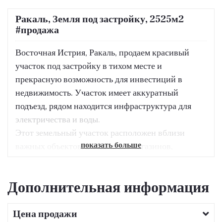
Ракаль, Земля под застройку, 2525м2
#продажа
Восточная Истрия, Ракаль, продаем красивый
участок под застройку в тихом месте и
прекрасную возможность для инвестиций в
недвижимость. Участок имеет аккуратный
подъезд, рядом находится инфраструктура для
электричества и воды.
Этот земельный участок расположен вблизи
показать больше
важных объектов, в том числе магазинов,
ресторанов, школ и детских садов, что делает его
расположение чрезвычайно удобным для
Дополнительная информация
потенциальных покупателей. Кроме того,
наличие общественного транспорта еще больше
Цена продажи
облегчает доступ к различным объектам района.