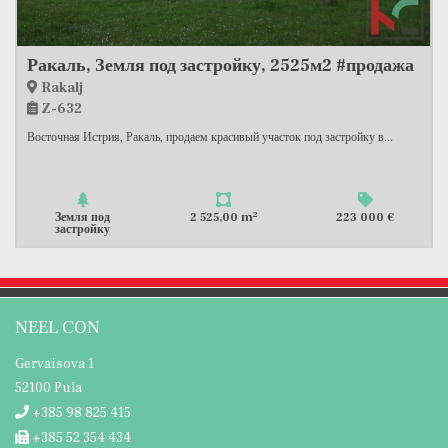
Ракаль, Земля под застройку, 2525м2 #продажа
Rakalj
Z-632
Восточная Истрия, Ракаль, продаем красивый участок под застройку в...
2
Земля под
2 525,00 m
223 000 €
застройку
NEEL CON
Gervaisova 1
52100 Pula
+385 98 825 415
+385 52 354 434