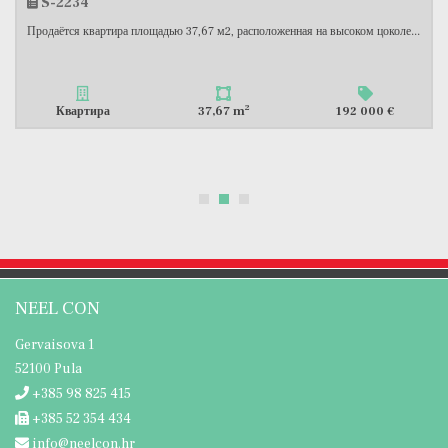
S-2213
площадью 37,67 м2, расположенная на высоком цоколе...
Продаётся просторна
2
37,67 m
192 000 €
Квартира
NEEL CON
Gervaisova 1
52100 Pula
+385 98 825 415
+385 52 354 434
info@neelcon.hr