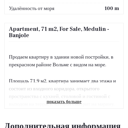
Удалённость от моря
100 m
Apartment, 71 m2, For Sale, Medulin -
Banjole
Продаем квартиру в здании новой постройки, в
прекрасном районе Вольме с видом на море.
Площадь 71,9 м2, квартира занимает два этажа и
состоит из входного коридора, открытого
пространства с кухней, столовой и гостиной с
показать больше
выходом на террасу, которая смотрит на марину.
На втором этаже квартиры находится еще одна
ванная комната и просторная спальня.
Дополнительная информация