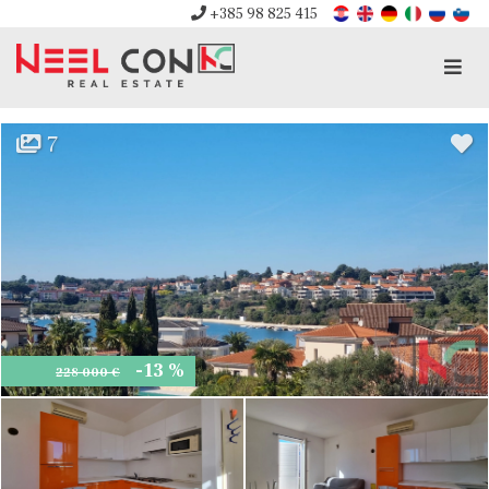
+385 98 825 415
Men
7
-13 %
228 000 €