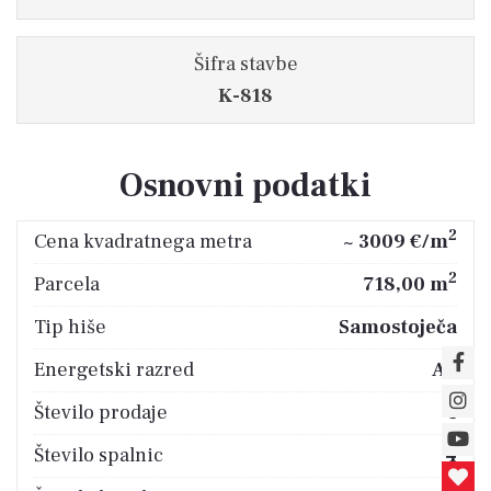
Šifra stavbe
K-818
Osnovni podatki
2
Cena kvadratnega metra
~ 3009 €/m
2
Parcela
718,00 m
Tip hiše
Samostoječa
Energetski razred
A+
Število prodaje
4
Število spalnic
4