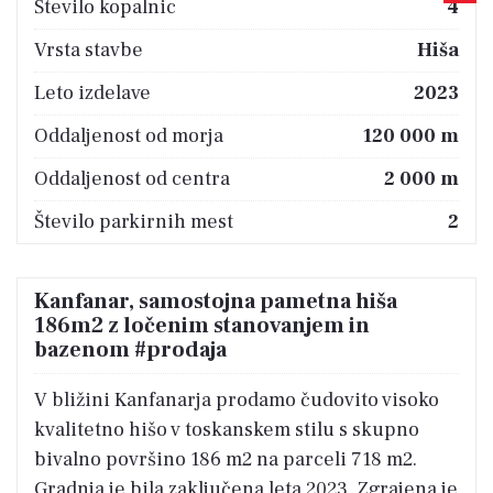
Število kopalnic
4
Vrsta stavbe
Hiša
Leto izdelave
2023
Oddaljenost od morja
120 000 m
Oddaljenost od centra
2 000 m
Število parkirnih mest
2
Kanfanar, samostojna pametna hiša
186m2 z ločenim stanovanjem in
bazenom #prodaja
V bližini Kanfanarja prodamo čudovito visoko
kvalitetno hišo v toskanskem stilu s skupno
bivalno površino 186 m2 na parceli 718 m2.
Gradnja je bila zaključena leta 2023. Zgrajena je