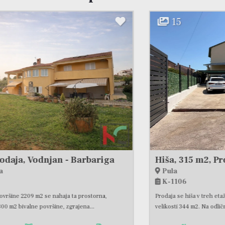
15
Hiša, 315 m2, Prodaja, Pula
Pula
K-1106
Prodaja se hiša v treh etažah, s poslovnim potencialom, z dvoriščem
velikosti 344 m2. Na odlični lokaciji v neposredni...