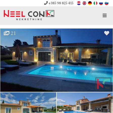
+385 98 825 415
Men
21