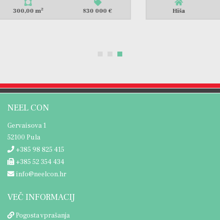
2
Hiša
315,00 m
650 000 €
NEEL CON
Gervaisova 1
52100 Pula
+385 98 825 415
+385 52 354 434
info@neelcon.hr
VEČ INFORMACIJ
Pogosta vprašanja