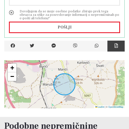
Vrhunska nepremičnina, vredna vsake
pozornosti, narejena kvalitetno in po meri
Dovoljujem da se moje osebne podatke zbirajo prek tega
obrazca za stike za posredovanje informacij o nepremičninah po
luksuza ter ustvarja občutek ugodja.
e-pošti ali telefonu*
POŠLJI
+
−
Leaflet
|
©
OpenStreetMap
Podobne nepremičnine