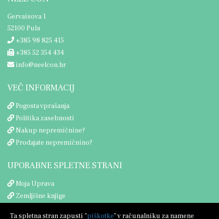
Gervaisova 1
52100 Pula
+385 98 825 415
+385 52 354 434
info@neelcon.hr
VEČ INFORMACIJ
Pogosta vprašanja
Politika zasebnosti
Nakup nepremičnine?
Prodajate nepremičnino?
UPORABNE SPLETNE STRANI
Moja Uprava
Zemljišne knjige
Porezna uprava
Ta spletna stran zapusti "
piškotke
" v računalniku za namene