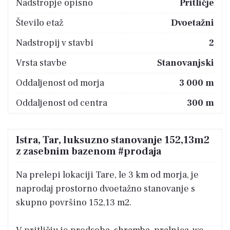
Nadstropje opisno
Pritličje
Število etaž
Dvoetažni
Nadstropij v stavbi
2
Vrsta stavbe
Stanovanjski
Oddaljenost od morja
3 000 m
Oddaljenost od centra
300 m
Istra, Tar, luksuzno stanovanje 152,13m2
z zasebnim bazenom #prodaja
Na prelepi lokaciji Tare, le 3 km od morja, je
naprodaj prostorno dvoetažno stanovanje s
skupno površino 152,13 m2.