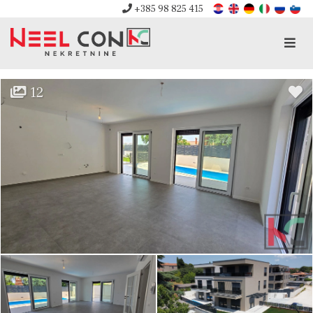
+385 98 825 415
Men
12