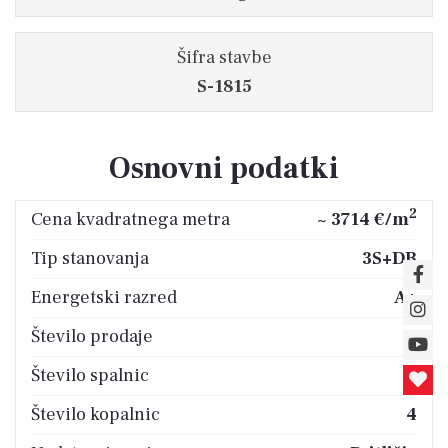
Šifra stavbe
S-1815
Osnovni podatki
2
Cena kvadratnega metra
~ 3714 €/m
Tip stanovanja
3S+DB
Energetski razred
A+
Število prodaje
4
Število spalnic
3
Število kopalnic
4