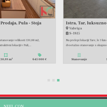
Istra, Tar, luksuzno stanovanje 152,13m2 z zasebnim bazenom #prodaja
Vabriga
S-1815
Na prelepi lokaciji Tare, le 3 km od morja, je naprodaj prostorno
dvoetažno stanovanje s skupno površino 152,13 m2. V...
2
Stanovanje
152,13 m
565 000 €
NEEL CON