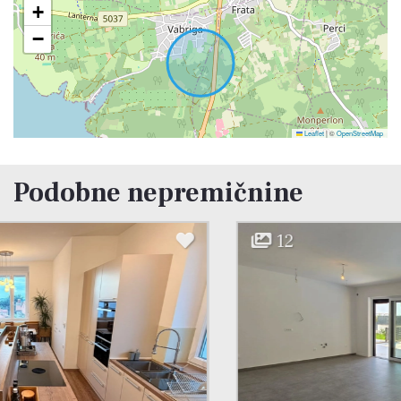
+
−
Leaflet
|
©
OpenStreetMap
Podobne nepremičnine
12