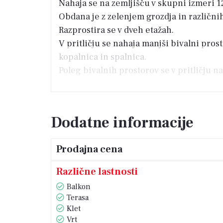
Nahaja se na zemljišču v skupni izmeri 1
Obdana je z zelenjem grozdja in različnih
Razprostira se v dveh etažah.
V pritličju se nahaja manjši bivalni prost
kopalnica in spalnica.
Poleg bivalnih prostorov se v pritličju n
Zunanje stopnice vodijo na prostorno ter
V vse prostore se približamo po hodniku
Dodatne informacije
Na levi strani hodnika je med seboj pove
izhod na balkon, ki se razteza po celotni 
Prodajna cena
Spalni del je nekoliko ločen z manjšim p
Dnevna soba je orientirana na vzhodno st
Različne lastnosti
grozdja, zato je idealna za prijetno sproš
Balkon
Terasa
Celotna hiša je opremljena s centralno ku
Klet
Ogrevanje in hlajenje bivalne enote v pr
Vrt