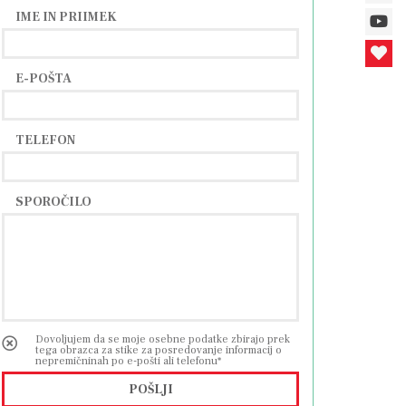
IME IN PRIIMEK
usu bodočih lastnikov.
E-POŠTA
mirno življenje izven mestnega središča,
TELEFON
SPOROČILO
Dovoljujem da se moje osebne podatke zbirajo prek
tega obrazca za stike za posredovanje informacij o
nepremičninah po e-pošti ali telefonu*
POŠLJI