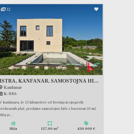
12
ISTRA, KANFANAR, SAMOSTOJNA HIŠA Z BAZENOM #PRODAJA
Kanfanar
K-886
V Kanfanaru, le 15 kilometrov od Rovinja in njegovih
prekrasnih plaž, prodamo samostojno hišo z bazenom 30 m2.
Hiša je...
2
Hiša
127,00 m
430 000 €