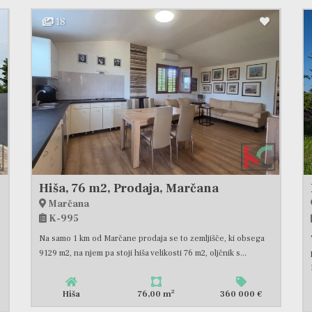
18
rodaja
Hiša, 76 m2, Prodaja, Marčana
Marčana
K-995
Na samo 1 km od Marčane prodaja se to zemljišče, ki obsega
9129 m2, na njem pa stoji hiša velikosti 76 m2, oljčnik s...
2
Hiša
76,00 m
360 000 €