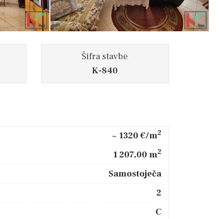
Šifra stavbe
K-840
2
~ 1320 €/m
2
1 207,00 m
Samostoječa
2
C