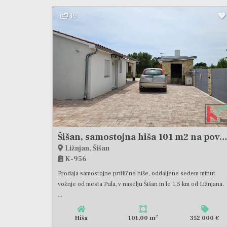
19
Šišan, samostojna hiša 101 m2 na površini 1104 m2, mirna lokacija, dobra naložba #p
Ližnjan, Šišan
K-956
Prodaja samostojne pritlične hiše, oddaljene sedem minut
vožnje od mesta Pula, v naselju Šišan in le 1,5 km od Ližnjana.
...
2
Hiša
101,00 m
352 000 €