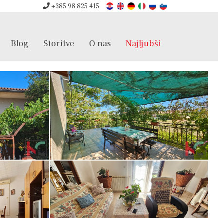
+385 98 825 415
Blog
Storitve
O nas
Najljubši