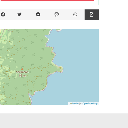
Leaflet
|
©
OpenStreetMap