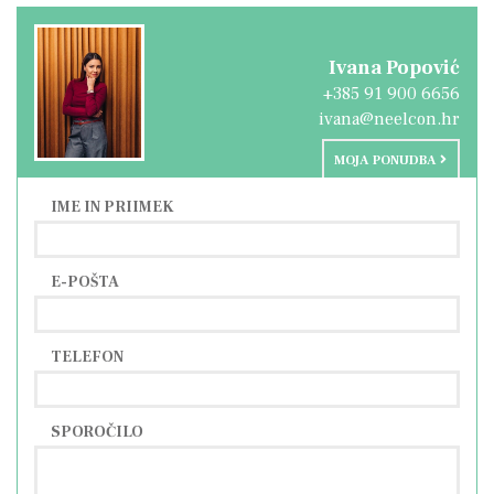
Ivana Popović
+385 91 900 6656
ivana@neelcon.hr
MOJA PONUDBA
IME IN PRIIMEK
E-POŠTA
TELEFON
SPOROČILO