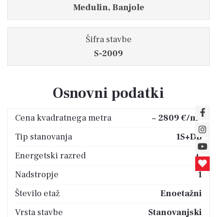
Medulin, Banjole
Šifra stavbe
S-2009
Osnovni podatki
2
Cena kvadratnega metra
~ 2809 €/m
Tip stanovanja
1S+DB
Energetski razred
C
Nadstropje
1
Število etaž
Enoetažni
Vrsta stavbe
Stanovanjski