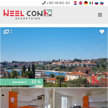
+385 98 825 415
Men
7
-13 %
228 000 €