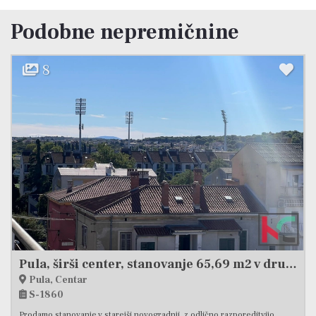
Podobne nepremičnine
5
Pula, širši center, stanovanje 65,69 m2 v drugem nadstropju #prodaja
Pula, Šijana
S-2320
itvijo
Prodaja se sodobno stanovanje v kakovostni novogradnji, ki s