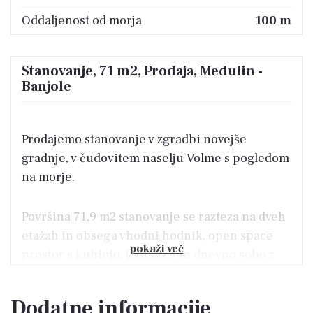
Oddaljenost od morja
100 m
Stanovanje, 71 m2, Prodaja, Medulin -
Banjole
Prodajemo stanovanje v zgradbi novejše
gradnje, v čudovitem naselju Volme s pogledom
na morje.
Površina 71,9 m2 stanovanje se razteza na dveh
etažah in obsega vhodni hodnik, open space
pokaži več
prostor s kuhinjo, jedilnico in dnevno sobo z
izhodom na teraso, ki gleda na marino. Na
drugi etaži stanovanja se nahaja še ena
Dodatne informacije
kopalnica ter prostorna spalnica.