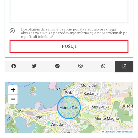
Dovoljujem da se moje osebne podatke zbirajo prek tega
obrazca za stike za posredovanje informacij o nepremičninah po
e-pošti ali telefonu*
POŠLJI
+
−
Leaflet
|
©
OpenStreetMap