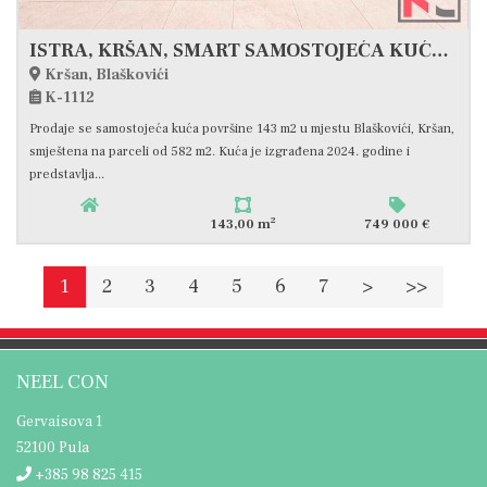
ISTRA, KRŠAN, SMART SAMOSTOJEĆA KUĆA SA BAZENOM #PRODAJA
Kršan, Blaškovići
K-1112
Prodaje se samostojeća kuća površine 143 m2 u mjestu Blaškovići, Kršan,
smještena na parceli od 582 m2. Kuća je izgrađena 2024. godine i
predstavlja...
2
143,00 m
749 000 €
1
2
3
4
5
6
7
>
>>
NEEL CON
Gervaisova 1
52100 Pula
+385 98 825 415