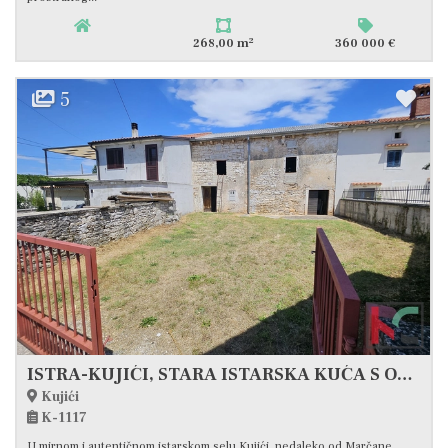
2
268,00 m
360 000 €
5
ISTRA-KUJIĆI, STARA ISTARSKA KUĆA S OKUĆNICOM - 6KM OD PLAŽA, #PRODAJA
Kujići
K-1117
U mirnom i autentičnom istarskom selu Kujići, nedaleko od Marčane,