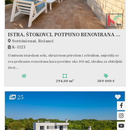
ISTRA, ŠTOKOVCI, POTPUNO RENOVIRANA PROSTRANA ISTARSKA KUĆA S KONOBOM I VINOGRADOM #PRODAJA
Svetvinčenat, Režanci
K-1123
U mirnom istarskom selu, okruženom prirodom i zelenilom, smjestila se
ova prekrasno renovirana kuća površine oko 300 m2, idealna za obiteljski
život,...
2
294,00 m
369 000 €
25