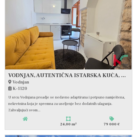
VODNJAN, AUTENTIČNA ISTARSKA KUĆA, #PRODAJA
Vodnjan
K-1120
U srcu Vodnjana proadje se nedavno adaptirana i potpuno namještena,
nekretnina koja je spremna za useljenje bez dodatnih ulaganja.
Zahvaljujući svom...
2
24,00 m
79 000 €