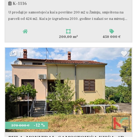
K-1116
U prodaji je samostojeća kuća površine 200 m2 u Žminju, smještena na
parceli od 424 m2. Kuća je izgrađena 2010. godine i nalazi se na mirnoj...
2
200,00 m
450 000 €
17
-12 %
370 000 €