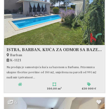
ISTRA, BARBAN, KUĆA ZA ODMOR SA BAZENOM, UREĐENA OKUĆNICA, #PRODAJA
Barban
K-1121
Na prodaju je samostojeća kuća sa bazenom u Barbanu. Prizemnica
ukupne tlocrtne površine od 160 m2, smještena na parceli od 991 m2
nudi mir i privatnost...
2
160,00 m
430 000 €
6