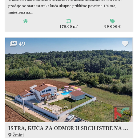
prodaje se stara istarska kuća ukupne približne površine 170 m2,
smještena na...
2
170,00 m
99 000 €
49
ISTRA, KUĆA ZA ODMOR U SRCU ISTRE NA OKUĆNICI OD 1215M2, PRILIKA #PRODAJA
Žminj