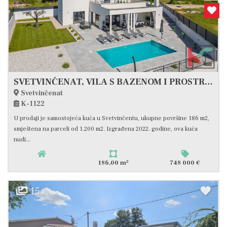
SVETVINČENAT, VILA S BAZENOM I PROSTRANOM OKUĆNICOM #PRODAJA
Svetvinčenat
K-1122
U prodaji je samostojeća kuća u Svetvinčentu, ukupne površine 186 m2,
smještena na parceli od 1.200 m2. Izgrađena 2022. godine, ova kuća
nudi...
2
186,00 m
748 000 €
15