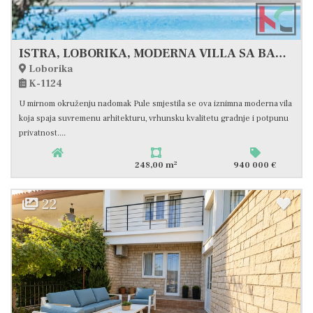
ISTRA, LOBORIKA, MODERNA VILLA SA BAZENOM U DIZAJNERSKOM STILU #PRODAJA
Loborika
K-1124
U mirnom okruženju nadomak Pule smjestila se ova iznimna moderna vila
koja spaja suvremenu arhitekturu, vrhunsku kvalitetu gradnje i potpunu
privatnost....
2
248,00 m
940 000 €
22