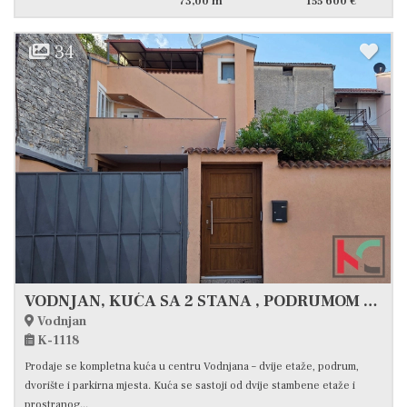
73,00 m
155 600 €
34
VODNJAN, KUĆA SA 2 STANA , PODRUMOM I DVORIŠTEM, BEZ ULAGANJA, #PRODAJA
Vodnjan
K-1118
Prodaje se kompletna kuća u centru Vodnjana – dvije etaže, podrum,
dvorište i parkirna mjesta. Kuća se sastoji od dvije stambene etaže i
prostranog...