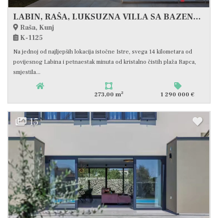
LABIN, RAŠA, LUKSUZNA VILLA SA BAZENOM I OTVORENIM POGLEDOM NA PRIRODU #PRODAJA
Raša, Kunj
K-1125
Na jednoj od najljepših lokacija istočne Istre, svega 14 kilometara od
povijesnog Labina i petnaestak minuta od kristalno čistih plaža Rapca,
smjestila...
2
273,00 m
1 290 000 €
15