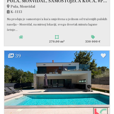
PULA, MONVIDAL, SAMOSTOJEĆA KUĆA, #PRODAJA
Pula, Monvidal
K-1113
Na prodaju je samostojeća kuća smještena u jednom od traženijih pulskih
naselja – Monvidal, na mirnoj lokaciji, svega desetak minuta lagane
šetnje...
2
270,00 m
330 000 €
39