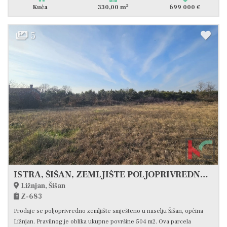
2
Kuća
330,00 m
699 000 €
5
ISTRA, ŠIŠAN, ZEMLJIŠTE POLJOPRIVREDNE NAMJENE 504 M2, #PRODAJA
Ližnjan, Šišan
Z-683
Prodaje se poljoprivredno zemljište smješteno u naselju Šišan, općina
Ližnjan. Pravilnog je oblika ukupne površine 504 m2. Ova parcela