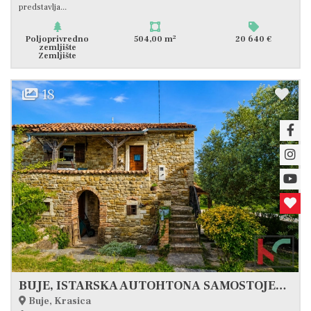
predstavlja...
2
Poljoprivredno
504,00 m
20 640 €
zemljište
Zemljište
18
BUJE, ISTARSKA AUTOHTONA SAMOSTOJEĆA KUĆA SA POGLEDOM NA PRIRODU #PRODAJA
Buje, Krasica