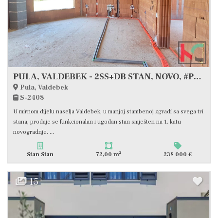
PULA, VALDEBEK - 2SS+DB STAN, NOVO, #PRODAJA
Pula, Valdebek
S-2408
U mirnom dijelu naselja Valdebek, u manjoj stambenoj zgradi sa svega tri
stana, prodaje se funkcionalan i ugodan stan smješten na 1. katu
novogradnje. ...
2
Stan Stan
72,00 m
238 000 €
15