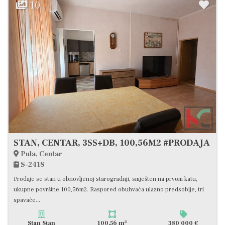
10
STAN, CENTAR, 3SS+DB, 100,56M2 #PRODAJA
Pula, Centar
S-2418
Prodaje se stan u obnovljenoj starogradnji, smješten na prvom katu,
ukupne površine 100,56m2. Raspored obuhvaća ulazno predsoblje, tri
spavaće...
2
Stan Stan
100,56 m
380 000 €