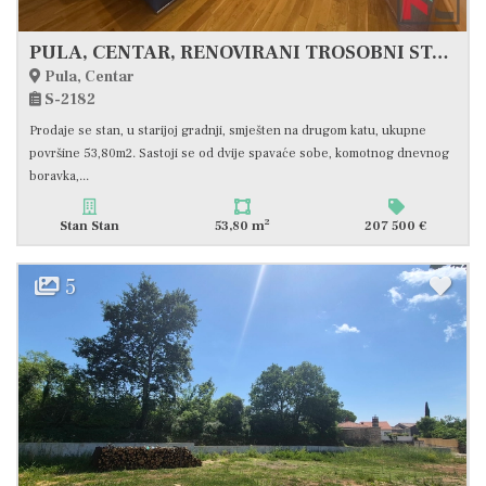
PULA, CENTAR, RENOVIRANI TROSOBNI STAN #PRODAJA
Pula, Centar
S-2182
Prodaje se stan, u starijoj gradnji, smješten na drugom katu, ukupne
površine 53,80m2. Sastoji se od dvije spavaće sobe, komotnog dnevnog
boravka,...
2
Stan Stan
53,80 m
207 500 €
5