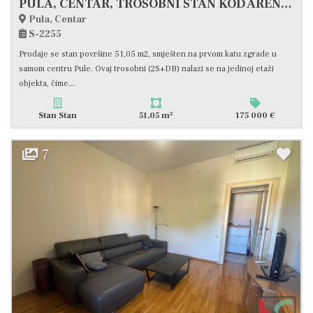
PULA, CENTAR, TROSOBNI STAN KOD ARENE #PRODAJA
Pula, Centar
S-2255
Prodaje se stan površine 51,05 m2, smješten na prvom katu zgrade u
samom centru Pule. Ovaj trosobni (2S+DB) nalazi se na jedinoj etaži
objekta, čime...
2
Stan Stan
51,05 m
175 000 €
7