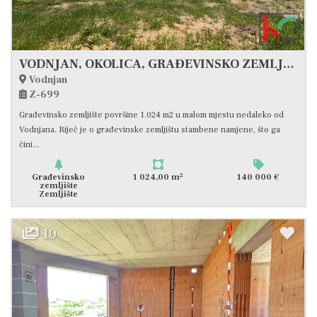
VODNJAN, OKOLICA, GRAĐEVINSKO ZEMLJIŠTE 1024 m2 #PRODAJA
Vodnjan
Z-699
Građevinsko zemljište površine 1.024 m2 u malom mjestu nedaleko od
Vodnjana. Riječ je o građevinske zemljištu stambene namjene, što ga
čini...
2
Građevinsko
1 024,00 m
140 000 €
zemljište
Zemljište
10