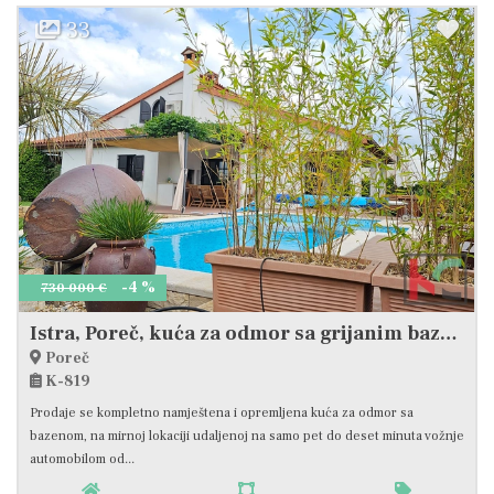
33
-4 %
730 000 €
Istra, Poreč, kuća za odmor sa grijanim bazenom i uređenom okućnicom, #prodaja
Poreč
K-819
Prodaje se kompletno namještena i opremljena kuća za odmor sa
bazenom, na mirnoj lokaciji udaljenoj na samo pet do deset minuta vožnje
automobilom od...