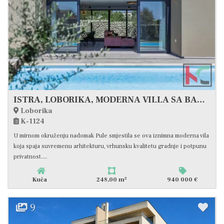
ISTRA, LOBORIKA, MODERNA VILLA SA BAZENOM U DIZAJNERSKOM STILU #PRODAJA
Loborika
K-1124
U mirnom okruženju nadomak Pule smjestila se ova iznimna moderna vila
koja spaja suvremenu arhitekturu, vrhunsku kvalitetu gradnje i potpunu
privatnost....
2
Kuća
248,00 m
940 000 €
9