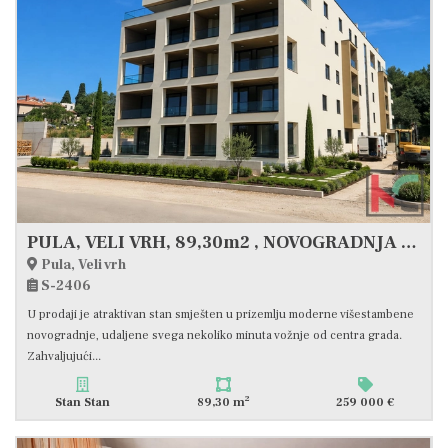
PULA, VELI VRH, 89,30m2 , NOVOGRADNJA #PRODAJA
Pula, Veli vrh
S-2406
U prodaji je atraktivan stan smješten u prizemlju moderne višestambene
novogradnje, udaljene svega nekoliko minuta vožnje od centra grada.
Zahvaljujući...
2
Stan Stan
89,30 m
259 000 €