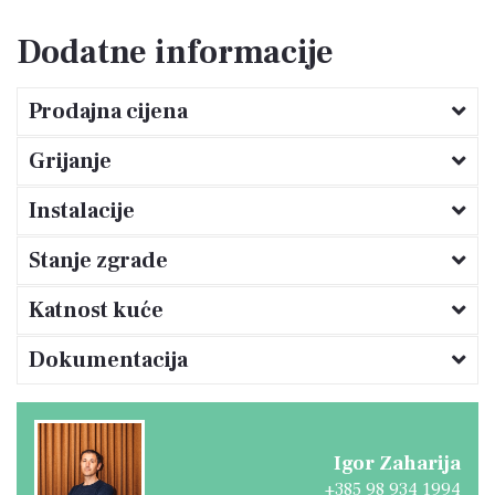
ispred kuće. Priključci truje i vode su odmah do
Dodatne informacije
kuće.
Prodajna cijena
Grijanje
Instalacije
Stanje zgrade
Katnost kuće
Dokumentacija
Igor Zaharija
+385 98 934 1994