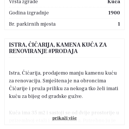
Vrsta zgrade
Kuća
Godina izgradnje
1900
Br. parkirnih mjesta
1
ISTRA, ĆIĆARIJA, KAMENA KUĆA ZA
RENOVIRANJE #PRODAJA
Istra, Ćićarija, prodajemo manju kamenu kuću
za renovaciju. Smještena je na obroncima
Ćićarije i pruža priliku za nekoga tko želi imati
kuću za bijeg od gradske gužve.
Kuća ima 35 m2 i sastoji se od dvije prostorije u
prikaži više
prizemlnoj etaži i sobe na katu. Potrebno ju je
kompletno renovirati. Pripada joj dvorište