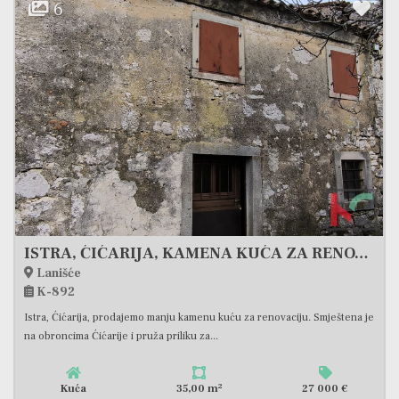
6
ISTRA, ĆIĆARIJA, KAMENA KUĆA ZA RENOVIRANJE #PRODAJA
Lanišće
K-892
Istra, Ćićarija, prodajemo manju kamenu kuću za renovaciju. Smještena je
na obroncima Ćićarije i pruža priliku za...
2
Kuća
35,00 m
27 000 €