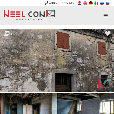
+385 98 825 415
Men
6