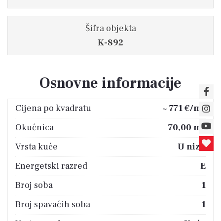
Šifra objekta
K-892
Osnovne informacije
2
Cijena po kvadratu
~ 771 €/m
2
Okućnica
70,00 m
Vrsta kuće
U nizu
Energetski razred
E
Broj soba
1
Broj spavaćih soba
1