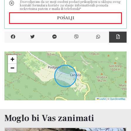
Dozvoljavam da se moji osobni podaci prikupljeni u sklopu ovog
kontakt formulara koriste za slanje informativnih ponuda
nekretnina putem e-maila ili telefonski*
POŠALJI
+
−
Leaflet
|
©
OpenStreetMap
Moglo bi Vas zanimati