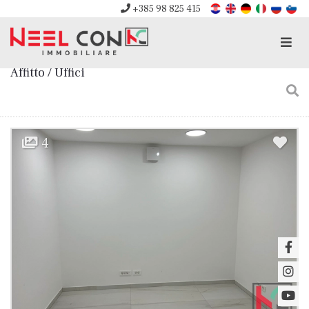
+385 98 825 415
Men
Affitto / Uffici
4