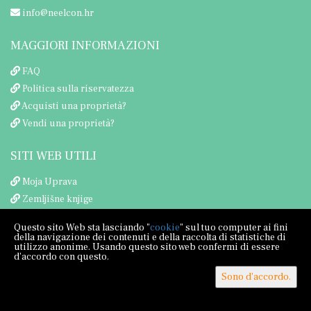
info@neelcon.hr
MAGGIORI INFORMAZIONI
FAQ
Politica sulla riservatezza
Acquisti una proprietà?
Vendi una proprietà?
SITI WEB UTILI
Moja Uprava
Zemljišne knjige
Porezna uprava
Questo sito Web sta lasciando "
cookie
" sul tuo computer ai fini
della navigazione dei contenuti e della raccolta di statistiche di
utilizzo anonime. Usando questo sito web confermi di essere
d'accordo con questo.
Sono d'accordo.
Copyright © 2026 Neel Con