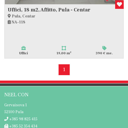
Uffici, 18 m2, Affitto, Pula - Centar
Pula, Centar
NA-118
2
Uffici
18,00 m
390 € me.
1
NEEL CON
Gervaisova 1
52100 Pula
+385 98 825 415
+385 52 354 434