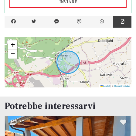
INVIARE
+
−
Leaflet
|
©
OpenStreetMap
Potrebbe interessarvi
25