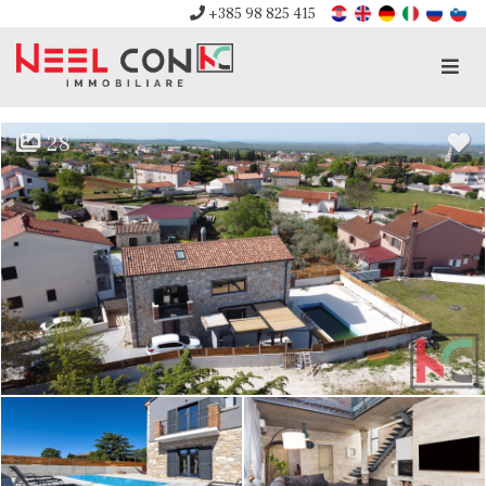
+385 98 825 415
Men
28