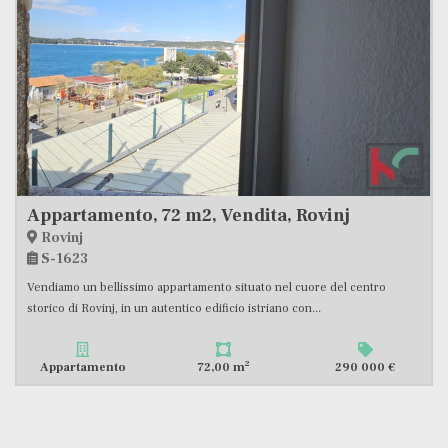
Appartamento, 83 m2, Vendita, Pula - Kaštanjer
Pula, Kaštanjer
S-2381
In una zona attraente di Pula, nel quartiere Kaštanjer, offriamo un
appartamento di 83,23 m2, situato al piano terra di...
2
Appartamento
83,23 m
266 400 €