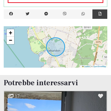
La vicinanza delle scuole e degli asili, sia a
Fasana che a Veli Vrh, rende questa struttura
attraente per le famiglie con bambini.
Il centro della famosa Fasana è facilmente
raggiungibile a piedi in 20 minuti.
+
−
La spiaggia è a ca. 700 m.
Distanza dall'autostrada: 7 km
Distanza dall'aeroporto: 11 km
Leaflet
|
©
OpenStreetMap
Potrebbe interessarvi
10