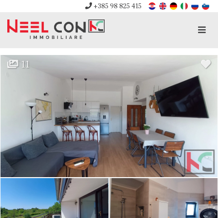
+385 98 825 415
Men
11