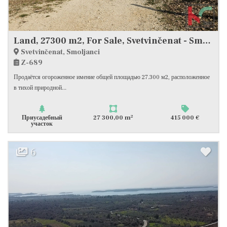
Land, 27300 m2, For Sale, Svetvinčenat - Smoljanci
Svetvinčenat, Smoljanci
Z-689
Продаётся огороженное имение общей площадью 27.300 м2, расположенное
в тихой природной...
2
Приусадебный
27 300,00 m
415 000 €
участок
6