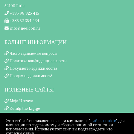
52100 Pula
+385 98 825 415
+385 52 354 434
info@neelcon.hr
БОЛЬШЕ ИНФОРМАЦИИ
Часто задаваемые вопросы
Политика конфиденциальности
Покупаете недвижимость?
Продам недвижимость?
ПОЛЕЗНЫЕ САЙТЫ
Moja Uprava
Zemljišne knjige
Porezna uprava
Этот веб-сайт оставляет на вашем компьютере "
файлы cookie
" для
навигации по содержимому и сбора анонимной статистики
использования. Используя этот сайт, вы подтверждаете, что
согласны с этим.