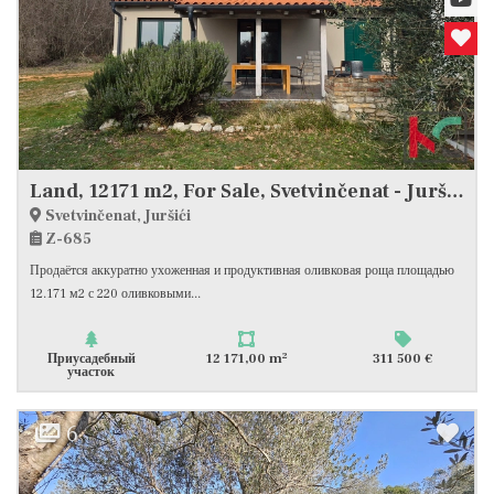
Land, 12171 m2, For Sale, Svetvinčenat - Juršići
Svetvinčenat, Juršići
Z-685
Продаётся аккуратно ухоженная и продуктивная оливковая роща площадью
12.171 м2 с 220 оливковыми...
2
Приусадебный
12 171,00 m
311 500 €
участок
6