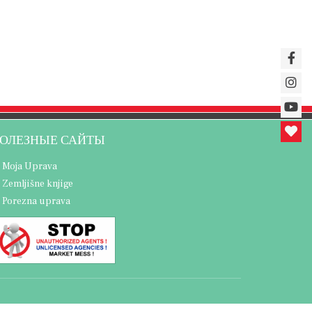
ОЛЕЗНЫЕ САЙТЫ
Moja Uprava
Zemljišne knjige
Porezna uprava