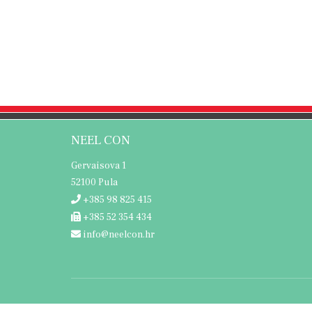
NEEL CON
Gervaisova 1
52100 Pula
+385 98 825 415
+385 52 354 434
info@neelcon.hr