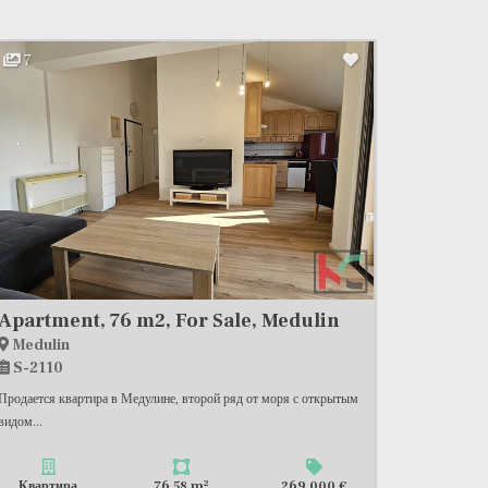
7
Apartment, 76 m2, For Sale, Medulin
Medulin
S-2110
Продается квартира в Медулине, второй ряд от моря с открытым
видом...
2
Квартира
76,58 m
269 000 €