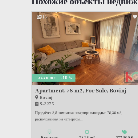
Похожие объекты недви
16
-10 %
343 000 €
Apartment, 78 m2, For Sale, Rovinj
Rovinj
S-2275
Продаётся 2,5-комнатная квартира площадью 78,38 м2,
расположенная на четвёртом...
2
Квартира
78,38 m
372 500 €