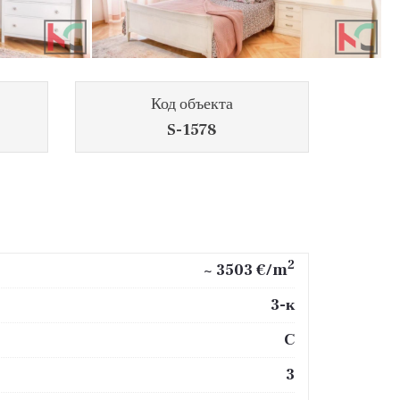
Код объекта
S-1578
2
~ 3503 €/m
3-к
C
3