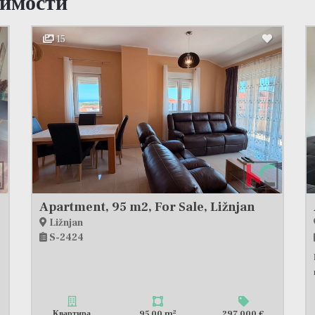
жимости
15
Apartment, 95 m2, For Sale, Ližnjan
Ližnjan
S-2424
2
Квартира
95,00 m
297 000 €