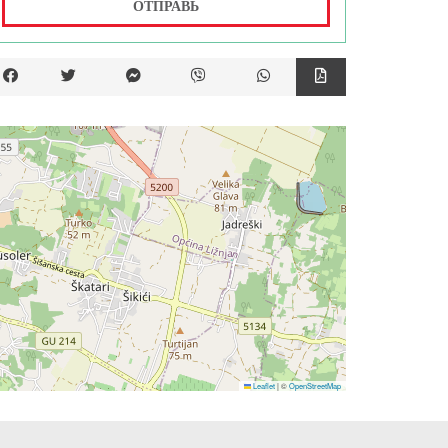
ОТПРАВЬ
Leaflet
|
©
OpenStreetMap