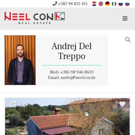
+385 98 825 415
Men
Andrej Del
Treppo
Mob: +385 98 946 8603
Email: andrej@neelcon.hr
8