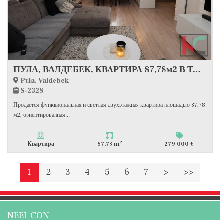
ПУЛА, ВАЛДЕБЕК, КВАРТИРА 87,78м2 В ТИХОМ РАЙОНЕ
Pula, Valdebek
S-2328
Продаётся функциональная и светлая двухэтажная квартира площадью 87,78
м2, ориентированная...
2
Квартира
87,78 m
279 000 €
1
2
3
4
5
6
7
>
>>
NEEL CON