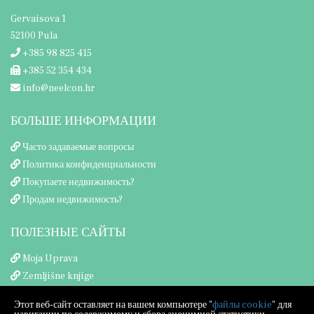
Gervaisova 1
52100 Pula
+385 98 825 415
+385 52 354 434
info@neelcon.hr
БОЛЬШЕ ИНФОРМАЦИИ
Часто задаваемые вопросы
Политика конфиденциальности
Покупаете недвижимость?
Продам недвижимость?
ПОЛЕЗНЫЕ САЙТЫ
Moja Uprava
Zemljišne knjige
Porezna uprava
Этот веб-сайт оставляет на вашем компьютере "
файлы cookie
" для