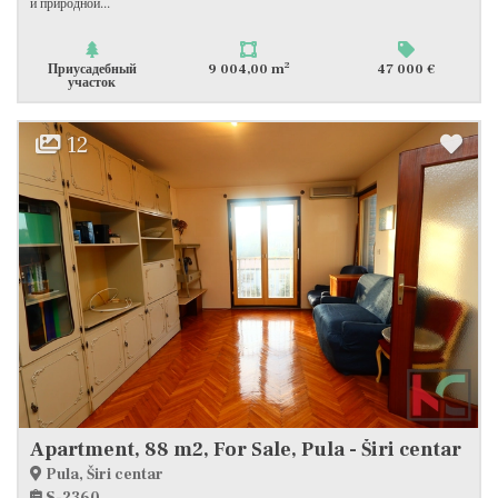
и природной...
2
Приусадебный
9 004,00 m
47 000 €
участок
12
Apartment, 88 m2, For Sale, Pula - Širi centar
Pula, Širi centar