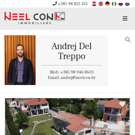
+385 98 825 415
Men
Andrej Del
Treppo
Mob: +385 98 946 8603
Email: andrej@neelcon.hr
13