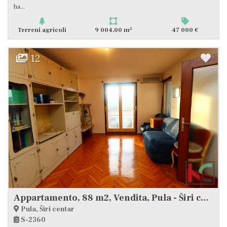
ha...
2
Terreni agricoli
9 004,00 m
47 000 €
12
Appartamento, 88 m2, Vendita, Pula - Širi centar
Pula, Širi centar
S-2360