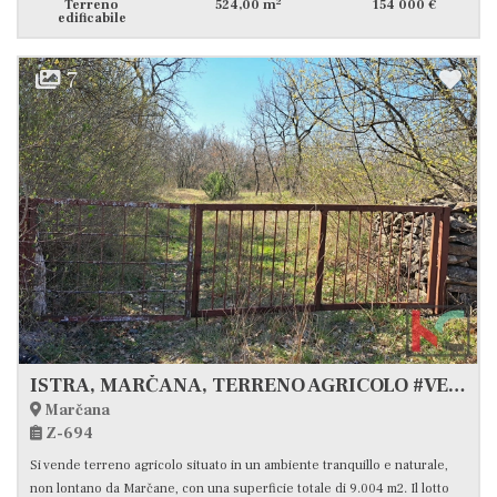
2
Terreno
524,00 m
154 000 €
edificabile
7
ISTRA, MARČANA, TERRENO AGRICOLO #VENDITA
Marčana
Z-694
Si vende terreno agricolo situato in un ambiente tranquillo e naturale,
non lontano da Marčane, con una superficie totale di 9.004 m2. Il lotto