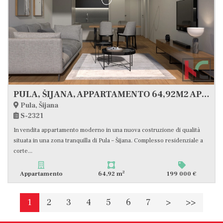
PULA, ŠIJANA, APPARTAMENTO 64,92M2 APPARTAMENTO CON LOGGIA E DUE POSTI AUTO, #VENDITA
Pula, Šijana
S-2321
In vendita appartamento moderno in una nuova costruzione di qualità
situata in una zona tranquilla di Pula – Šijana. Complesso residenziale a
corte...
2
Appartamento
64,92 m
199 000 €
1
2
3
4
5
6
7
>
>>