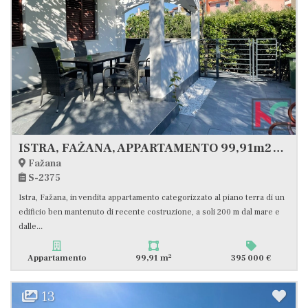
ISTRA, FAŽANA, APPARTAMENTO 99,91m2 A 200m DALLA SPIAGGIA, #VENDITA
Fažana
S-2375
Istra, Fažana, in vendita appartamento categorizzato al piano terra di un
edificio ben mantenuto di recente costruzione, a soli 200 m dal mare e
dalle...
2
Appartamento
99,91 m
395 000 €
13