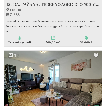
ISTRA, FAŽANA, TERRENO AGRICOLO 500 M2, #VENDITA
Fažana
Z-688
In vendita terreno agricolo in una zona tranquilla vicino a Fažana, non
lontano dal mare e dalle famose spiagge. Il lotto ha una superficie di 500
m2...
2
Terreni agricoli
500,00 m
32 000 €
12