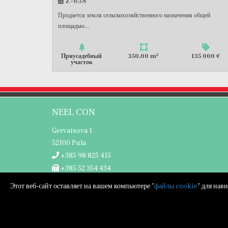
Z-638
Продается земля сельскохозяйственного назначения общей
площадью...
2
Приусадебный
350,00 m
135 000 €
участок
NEEL CON
Gervaisova 1
52100 Pula
+385 98 825 415
+385 52 354 434
info@neelcon.hr
Этот веб-сайт оставляет на вашем компьютере "
файлы cookie
" для нав