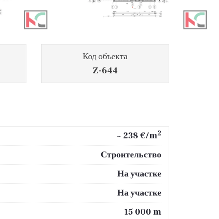
Код объекта
Z-644
2
~ 238 €/m
Строительство
На участке
На участке
15 000 m