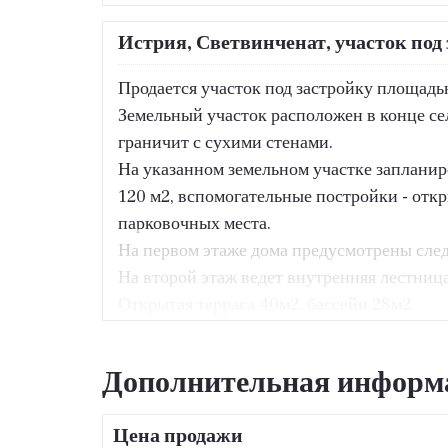
Истрия, Светвинченат, участок под
Продается участок под застройку площад
Земельный участок расположен в конце сел
граничит с сухими стенами.
На указанном земельном участке запланир
120 м2, вспомогательные постройки - отк
парковочных места.
На первом этаже дома предусмотрены следу
На второй этаж ведет внутренняя лестница
Открытая терраса 40м2, бассейн 28м2.
В цену продажи входит основной проект, 
Дополнительная информ
коммунальные платежи, подготовленная и
Цена продажи