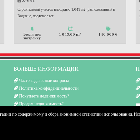
Z-691
Строительный участок площадью 1.043 м2, расположенный в
Водняне, представляет...
2
Земля под
1 043,00 m
140 000 €
застройку
БОЛЬШЕ ИНФОРМАЦИИ
П
Часто задаваемые вопросы
Политика конфиденциальности
Покупаете недвижимость?
Продам недвижимость?
игации по содержимому и сбора анонимной статистики использования. Испол
Copyright © 2026 Neel Con