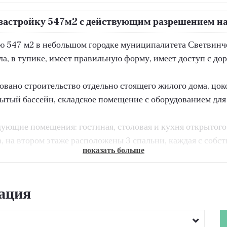
 застройку 547м2 с действующим разрешением на
ью 547 м2 в небольшом городке муниципалитета Светвинч
а, в тупике, имеет правильную форму, имеет доступ с дор
овано строительство отдельно стоящего жилого дома, цок
рытый бассейн, складское помещение с оборудованием для 
ющие помещения: гостиная, столовая и кухня открытого т
, на втором этаже расположены 3 спальни, каждая с собс
показать больше
действующее разрешение на строительство, подключение 
ация
 расчищенная строительная площадка.