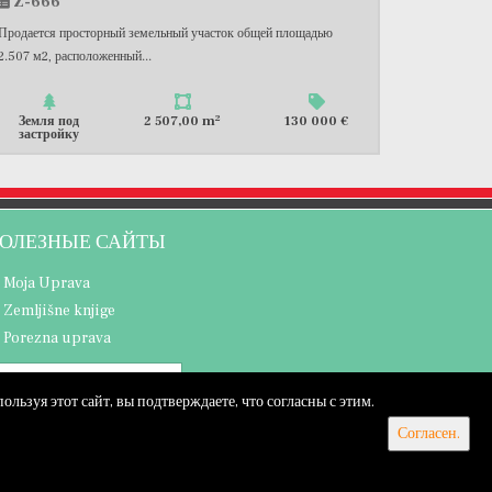
Z-666
Продается просторный земельный участок общей площадью
2.507 м2, расположенный...
2
Земля под
2 507,00 m
130 000 €
застройку
ОЛЕЗНЫЕ САЙТЫ
Moja Uprava
Zemljišne knjige
Porezna uprava
ьзуя этот сайт, вы подтверждаете, что согласны с этим.
Согласен.