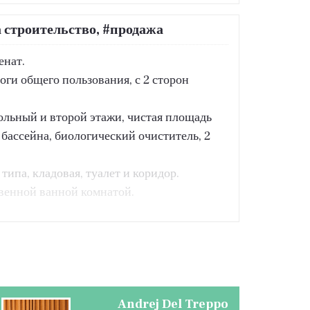
 строительство, #продажа
енат.
оги общего пользования, с 2 сторон
ольный и второй этажи, чистая площадь
бассейна, биологический очиститель, 2
ипа, кладовая, туалет и коридор.
твенной ванной комнатой.
воды и электричества, уплаченные
Andrej Del Treppo