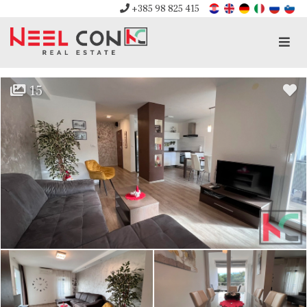
+385 98 825 415
Men
15